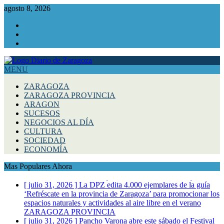
agosto 8, 2026
Facebook
Instagram
Twitter
MENU
ZARAGOZA
ZARAGOZA PROVINCIA
ARAGON
SUCESOS
NEGOCIOS AL DÍA
CULTURA
SOCIEDAD
ECONOMÍA
Mas Populares Ahora
[ julio 31, 2026 ]
La DPZ edita 4.000 ejemplares de la guía
‘Refréscate en la provincia de Zaragoza’ para promocionar los
espacios naturales y actividades al aire libre en el verano
ZARAGOZA PROVINCIA
[ julio 31, 2026 ]
Pancho Varona abre este sábado el Festival