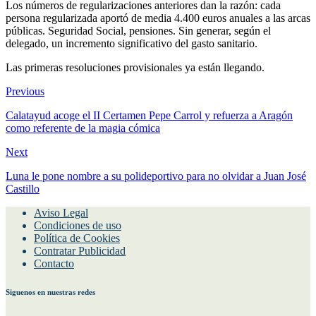
Los números de regularizaciones anteriores dan la razón: cada
persona regularizada aportó de media 4.400 euros anuales a las arcas
públicas. Seguridad Social, pensiones. Sin generar, según el
delegado, un incremento significativo del gasto sanitario.
Las primeras resoluciones provisionales ya están llegando.
Previous
Calatayud acoge el II Certamen Pepe Carrol y refuerza a Aragón
como referente de la magia cómica
Next
Luna le pone nombre a su polideportivo para no olvidar a Juan José
Castillo
Aviso Legal
Condiciones de uso
Política de Cookies
Contratar Publicidad
Contacto
Siguenos en nuestras redes