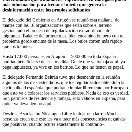
Las entidades que tramitan los expedientes en Zaragoza piden
más información para frenar el miedo que genera la
desinformación entre los propios solicitantes
El delegado del Gobierno en Aragón se reunió esta mañana de
martes con las 18 organizaciones que están sobre el terreno
gestionando el proceso de regularización extraordinaria de
migrantes. Balance del primer mes: bien encaminado, pero con un
problema gordo encima de la mesa. Los bulos corren más rápido
que los trámites.
Hasta 17.000 personas en Aragón —500.000 en toda España—
podrían beneficiarse de esta medida. Gente que ya trabaja aquí, ya
paga impuestos, ya vive en los barrios. Lo que no tienen es papel.
El delegado Fernando Beltrán tuvo que desmentir en la reunión
algunos de los más extendidos: que los regularizados obtendrán la
nacionalidad española, que podrán circular libremente por Europa o
que esto va a colapsar los servicios públicos. Nada de eso es verdad.
Son permisos de residencia y trabajo, solo válidos en España, para
quien ya lleva tiempo aquí.
Desde la Asociación Nicaragua Libre lo dejaron claro: «Muchas
personas creen que esto les va a traer más consecuencias negativas
que positivas, cuando ocurre exactamente lo contrario».