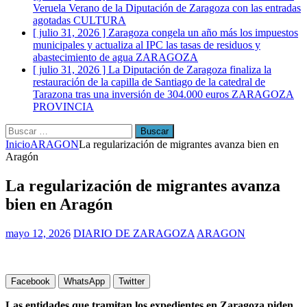
Veruela Verano de la Diputación de Zaragoza con las entradas
agotadas
CULTURA
[ julio 31, 2026 ]
Zaragoza congela un año más los impuestos
municipales y actualiza al IPC las tasas de residuos y
abastecimiento de agua
ZARAGOZA
[ julio 31, 2026 ]
La Diputación de Zaragoza finaliza la
restauración de la capilla de Santiago de la catedral de
Tarazona tras una inversión de 304.000 euros
ZARAGOZA
PROVINCIA
[ julio 31, 2026 ]
La Policía Nacional detiene a tres jóvenes a
los que interceptaron poco después de robar en el interior de
Buscar:
más de media docena de vehículos
ZARAGOZA
Inicio
ARAGON
La regularización de migrantes avanza bien en
Aragón
La regularización de migrantes avanza
bien en Aragón
mayo 12, 2026
DIARIO DE ZARAGOZA
ARAGON
Facebook
WhatsApp
Twitter