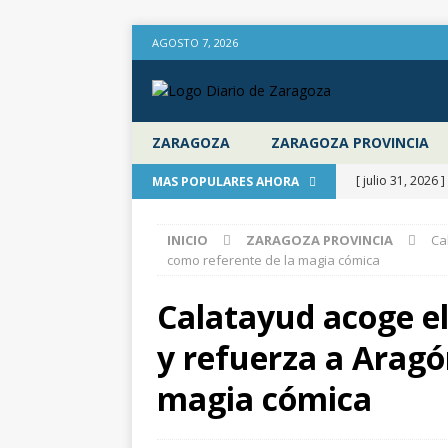
AGOSTO 7, 2026
ZARAGOZA
ZARAGOZA PROVINCIA
[ julio 31, 2026 ]
MAS POPULARES AHORA
provincia de Za
INICIO
ZARAGOZA PROVINCIA
Ca
aire libre en el
como referente de la magia cómica
[ julio 31, 2026 ]
Calatayud acoge el
Diputación de 
y refuerza a Aragó
[ julio 31, 2026 ]
actualiza al IPC
magia cómica
[ julio 31, 2026 ]