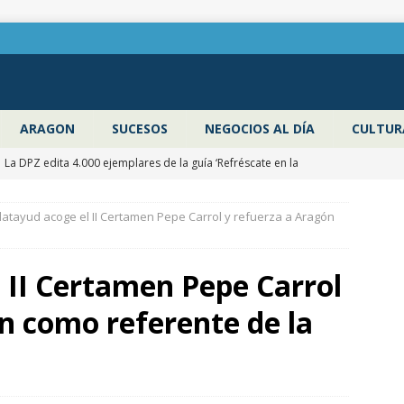
ARAGON
SUCESOS
NEGOCIOS AL DÍA
CULTUR
La DPZ edita 4.000 ejemplares de la guía ‘Refréscate en la
ragoza’ para promocionar los espacios naturales y actividades al
latayud acoge el II Certamen Pepe Carrol y refuerza a Aragón
 verano
ZARAGOZA PROVINCIA
Pancho Varona abre este sábado el Festival Veruela Verano de la
 II Certamen Pepe Carrol
Zaragoza con las entradas agotadas
CULTURA
n como referente de la
Zaragoza congela un año más los impuestos municipales y
 las tasas de residuos y abastecimiento de agua
ZARAGOZA
La Diputación de Zaragoza finaliza la restauración de la capilla