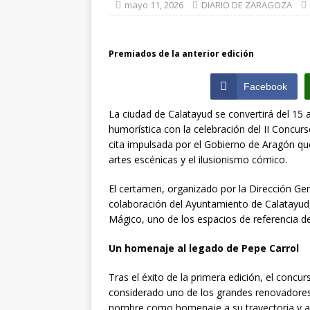
de Santiago de 
mayo 11, 2026
DIARIO DE ZARAGOZA
ZARAGOZA PRO
[ julio 31, 2026 ]
Premiados de la anterior edición
interceptaron p
Facebook
vehículos
ZA
La ciudad de
Calatayud
se convertirá del 15 
humorística con la celebración del II Concu
cita impulsada por el Gobierno de
Aragón
que
artes escénicas y el ilusionismo cómico.
El certamen, organizado por la Dirección Gen
colaboración del Ayuntamiento de Calatayud,
Mágico
, uno de los espacios de referencia d
Un homenaje al legado de Pepe Carrol
Tras el éxito de la primera edición, el concu
considerado uno de los grandes renovadores 
nombre como homenaje a su trayectoria y a 