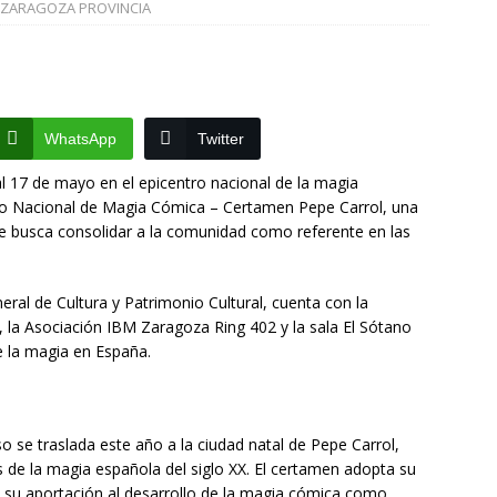
la catedral de Tarazona tras una inversión de 304.000 euros
ZARAGOZA PROVINCIA
VINCIA
La Policía Nacional detiene a tres jóvenes a los que
oco después de robar en el interior de más de media docena de
WhatsApp
Twitter
RAGOZA
al 17 de mayo en el epicentro nacional de la magia
rso Nacional de Magia Cómica – Certamen Pepe Carrol, una
 busca consolidar a la comunidad como referente en las
eral de Cultura y Patrimonio Cultural, cuenta con la
 la Asociación IBM Zaragoza Ring 402 y la sala
El Sótano
e la magia en España.
rso se traslada este año a la ciudad natal de
Pepe Carrol
,
de la magia española del siglo XX. El certamen adopta su
su aportación al desarrollo de la magia cómica como