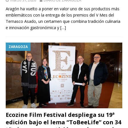
marzo 31, 2026
DIARIO DE ZARAGOZA
Aragón ha vuelto a poner en valor uno de sus productos más
emblemáticos con la entrega de los premios del V Mes del
Ternasco Asado, un certamen que combina tradición culinaria
e innovación gastronómica y
[…]
ZARAGOZA
Ecozine Film Festival despliega su 19ª
edición bajo el lema “ToBeeLife” con 34