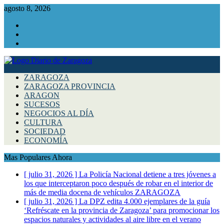
agosto 8, 2026
Facebook
Instagram
Twitter
ZARAGOZA
ZARAGOZA PROVINCIA
ARAGON
SUCESOS
NEGOCIOS AL DÍA
CULTURA
SOCIEDAD
ECONOMÍA
Mas Populares Ahora
[ julio 31, 2026 ]
La Policía Nacional detiene a tres jóvenes a
los que interceptaron poco después de robar en el interior de
más de media docena de vehículos
ZARAGOZA
[ julio 31, 2026 ]
La DPZ edita 4.000 ejemplares de la guía
‘Refréscate en la provincia de Zaragoza’ para promocionar los
espacios naturales y actividades al aire libre en el verano