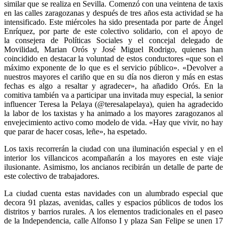
similar que se realiza en Sevilla. Comenzó con una veintena de taxis
en las calles zaragozanas y después de tres años esta actividad se ha
intensificado. Este miércoles ha sido presentada por parte de Ángel
Enríquez, por parte de este colectivo solidario, con el apoyo de
la
consejera de Políticas Sociales
y el
concejal delegado de
Movilidad, Marian Orós
y
José Miguel Rodrigo
, quienes han
coincidido en destacar la voluntad de estos conductores «que son el
máximo exponente de lo que es el servicio público». «Devolver a
nuestros mayores el cariño que en su día nos dieron y más en estas
fechas es algo a resaltar y agradecer», ha añadido Orós. En la
comitiva también va a participar una invitada muy especial, la senior
influencer Teresa la Pelaya (@teresalapelaya), quien ha agradecido
la labor de los taxistas y ha animado a los mayores zaragozanos al
envejecimiento activo como modelo de vida. «Hay que vivir, no hay
que parar de hacer cosas, leñe», ha espetado.
Los taxis recorrerán la ciudad con una iluminación especial y en el
interior los villancicos acompañarán a los mayores en este
viaje
ilusionante.
Asimismo, los ancianos recibirán un detalle de parte de
este colectivo de trabajadores.
La ciudad cuenta estas navidades con un alumbrado especial
que
decora 91 plazas, avenidas, calles y espacios públicos de todos los
distritos y barrios rurales. A los elementos tradicionales en el paseo
de la Independencia, calle Alfonso I y plaza San Felipe se unen 17