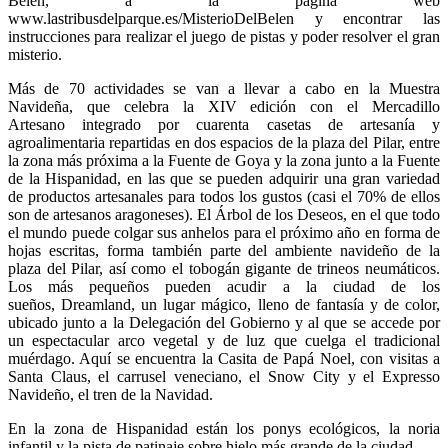
Belén, a la página web
www.lastribusdelparque.es/MisterioDelBelen y encontrar las
instrucciones para realizar el juego de pistas y poder resolver el gran
misterio.
Más de 70 actividades se van a llevar a cabo en la Muestra
Navideña, que celebra la XIV edición con el
Mercadillo
Artesano
integrado por cuarenta casetas de artesanía y
agroalimentaria repartidas en dos espacios de la plaza del Pilar, entre
la zona más próxima a la Fuente de Goya y la zona junto a la Fuente
de la Hispanidad, en las que se pueden adquirir una gran variedad
de productos artesanales para todos los gustos (casi el 70% de ellos
son de artesanos aragoneses). El Árbol de los Deseos, en el que todo
el mundo puede colgar sus anhelos para el próximo año en forma de
hojas escritas, forma también parte del ambiente navideño de la
plaza del Pilar, así como el tobogán gigante de trineos neumáticos.
Los más pequeños pueden acudir a la ciudad de los
sueños,
Dreamland,
un lugar mágico, lleno de fantasía y de color,
ubicado junto a la Delegación del Gobierno y al que se accede por
un espectacular arco vegetal y de luz que cuelga el tradicional
muérdago. Aquí se encuentra la
Casita de Papá Noel
, con visitas a
Santa Claus, el carrusel veneciano, el Snow City y el Expresso
Navideño, el tren de la Navidad.
En la zona de Hispanidad están los ponys ecológicos, la noria
infantil y la pista de
patinaje sobre hielo
más grande de la ciudad.