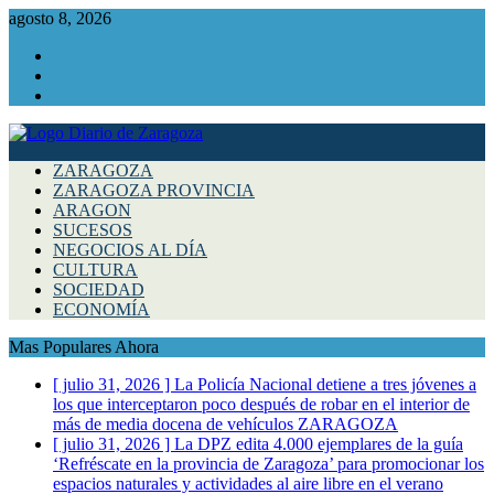
agosto 8, 2026
Facebook
Instagram
Twitter
ZARAGOZA
ZARAGOZA PROVINCIA
ARAGON
SUCESOS
NEGOCIOS AL DÍA
CULTURA
SOCIEDAD
ECONOMÍA
Mas Populares Ahora
[ julio 31, 2026 ]
La Policía Nacional detiene a tres jóvenes a
los que interceptaron poco después de robar en el interior de
más de media docena de vehículos
ZARAGOZA
[ julio 31, 2026 ]
La DPZ edita 4.000 ejemplares de la guía
‘Refréscate en la provincia de Zaragoza’ para promocionar los
espacios naturales y actividades al aire libre en el verano