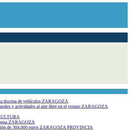
dia docena de vehículos
ZARAGOZA
ales y actividades al aire libre en el verano
ZARAGOZA
CULTURA
 agua
ZARAGOZA
rsión de 304.000 euros
ZARAGOZA PROVINCIA