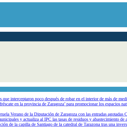
los que interceptaron poco después de robar en el interior de más de me
éscate en la provincia de Zaragoza’ para promocionar los espacios natur
eruela Verano de la Diputación de Zaragoza con las entradas agotadas
nicipales y actualiza al IPC las tasas de residuos y abastecimiento de
ción de la capilla de Santiago de la catedral de Tarazona tras una inve