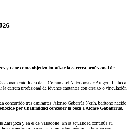
2026
s y tiene como objetivo impulsar la carrera profesional de
erfeccionamiento fuera de la Comunidad Autónoma de Aragón. La beca
ar la carrera profesional de jóvenes cantantes con arraigo o vinculación
an concurrido tres aspirantes: Alonso Gabarrús Nerín, barítono nacido
conocido por unanimidad conceder la beca a Alonso Gabaurrús,
de Zaragoza y en el de Valladolid. En la actualidad continúa su
tudios de perfeccionamiento, aunque también se incluye en sus