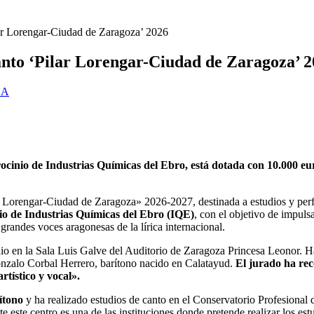
ar Lorengar-Ciudad de Zaragoza’ 2026
nto ‘Pilar Lorengar-Ciudad de Zaragoza’ 
ZA
cinio de Industrias Químicas del Ebro, está dotada con 10.000 euro
ar Lorengar-Ciudad de Zaragoza» 2026-2027, destinada a estudios y p
io de Industrias Químicas del Ebro (IQE)
, con el objetivo de impuls
grandes voces aragonesas de la lírica internacional.
unio en la Sala Luis Galve del Auditorio de Zaragoza Princesa Leonor. H
nzalo Corbal Herrero, barítono nacido en Calatayud.
El jurado ha re
rtístico y vocal».
rítono
y ha realizado estudios de canto en el Conservatorio Profesional 
 este centro es una de las instituciones donde pretende realizar los es