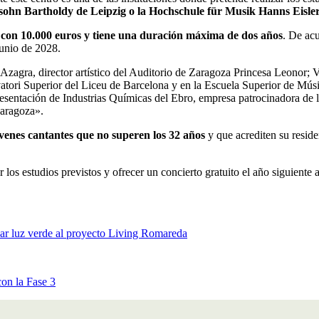
ohn Bartholdy de Leipzig o la Hochschule für Musik Hanns Eisler
con 10.000 euros y tiene una duración máxima de dos años
. De acu
junio de 2028.
Azagra, director artístico del Auditorio de Zaragoza Princesa Leonor; 
tori Superior del Liceu de Barcelona y en la Escuela Superior de Músi
resentación de Industrias Químicas del Ebro, empresa patrocinadora de
Zaragoza».
óvenes cantantes que no superen los 32 años
y que acrediten su reside
 los estudios previstos y ofrecer un concierto gratuito el año siguiente
dar luz verde al proyecto Living Romareda
con la Fase 3