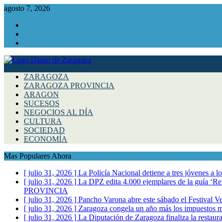
agosto 7, 2026
Facebook
Instagram
Twitter
ZARAGOZA
ZARAGOZA PROVINCIA
ARAGON
SUCESOS
NEGOCIOS AL DÍA
CULTURA
SOCIEDAD
ECONOMÍA
Mas Populares Ahora
[ julio 31, 2026 ]
La Policía Nacional detiene a tres jóvenes a 
[ julio 31, 2026 ]
La DPZ edita 4.000 ejemplares de la guía ‘Refr
PROVINCIA
[ julio 31, 2026 ]
Pancho Varona abre este sábado el Festival V
[ julio 31, 2026 ]
Zaragoza congela un año más los impuestos mu
[ julio 31, 2026 ]
La Diputación de Zaragoza finaliza la restaura