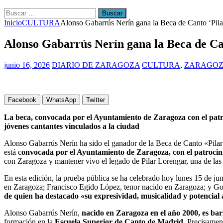
Buscar:
Inicio
CULTURA
Alonso Gabarrús Nerín gana la Beca de Canto ‘Pil
Alonso Gabarrús Nerín gana la Beca de Ca
junio 16, 2026
DIARIO DE ZARAGOZA
CULTURA
,
ZARAGO
Facebook
WhatsApp
Twitter
La beca, convocada por el Ayuntamiento de Zaragoza con el patro
jóvenes cantantes vinculados a la ciudad
Alonso Gabarrús Nerín ha sido el ganador de la Beca de Canto «Pil
está c
onvocada por el Ayuntamiento de Zaragoza, con el patrocin
con Zaragoza y mantener vivo el legado de Pilar Lorengar, una de las 
En esta edición, la prueba pública se ha celebrado hoy lunes 15 de j
en Zaragoza; Francisco Egido López, tenor nacido en Zaragoza; y Go
de quien ha destacado «su expresividad, musicalidad y potencial a
Alonso Gabarrús Nerín,
nacido en Zaragoza en el año 2000, es ba
formación en la
Escuela Superior de Canto de Madrid.
Precisamente