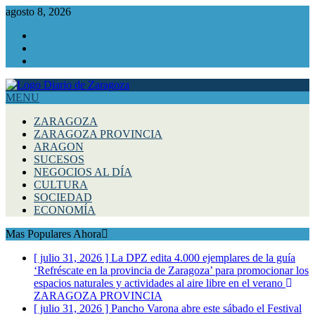
agosto 8, 2026
Facebook
Instagram
Twitter
MENU
ZARAGOZA
ZARAGOZA PROVINCIA
ARAGON
SUCESOS
NEGOCIOS AL DÍA
CULTURA
SOCIEDAD
ECONOMÍA
Mas Populares Ahora
[ julio 31, 2026 ]
La DPZ edita 4.000 ejemplares de la guía
‘Refréscate en la provincia de Zaragoza’ para promocionar los
espacios naturales y actividades al aire libre en el verano
ZARAGOZA PROVINCIA
[ julio 31, 2026 ]
Pancho Varona abre este sábado el Festival