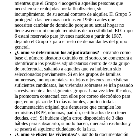
mientras que el Grupo 4 acogerá a aquellas personas que
necesiten ser realojadas por la finalización, sin
incumplimiento, de su actual contrato de alquiler. El Grupo 5
protegerá a las personas nacidas en 1966 o antes que
necesiten cambiar de domicilio porque su actual hogar no
tiene ascensor ni cumple requisitos de accesibilidad. El Grupo
6 estará reservado para jóvenes nacidos a partir de 1987,
dejando el Grupo 7 para el resto de demandantes del grupo
general.
¿Cómo se determinan los adjudicatarios?
Tomando como
base el número aleatorio extraído en el sorteo, se comenzará a
identificar a los posibles adjudicatarios dentro de cada grupo
de preferencia, saltando a aquellos que ya hubieran sido
seleccionados previamente. Si en los grupos de familias
numerosas, monoparentales, realojos o jóvenes no existieran
suficientes candidatos, las viviendas sobrantes se irán pasando
sucesivamente a los siguientes grupos. Una vez identificados,
la promotora contactará con ellos por correo electrónico para
que, en un plazo de 15 días naturales, aporten toda la
documentación original que demuestre que cumplen los
requisitos (IRPF, nóminas, padrón, certificados de no tener
deudas, etc). Si hubiera algún error, dispondrán de 3 días
hábiles para subsanarlo; si no lo hacen, quedarán excluidos y
se pasará al siguiente ciudadano de la lista.
¿Cómo se eligen las viviendas?
Cuando la documentación