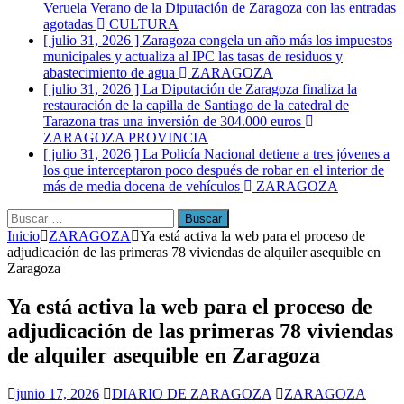
Veruela Verano de la Diputación de Zaragoza con las entradas
agotadas
CULTURA
[ julio 31, 2026 ]
Zaragoza congela un año más los impuestos
municipales y actualiza al IPC las tasas de residuos y
abastecimiento de agua
ZARAGOZA
[ julio 31, 2026 ]
La Diputación de Zaragoza finaliza la
restauración de la capilla de Santiago de la catedral de
Tarazona tras una inversión de 304.000 euros
ZARAGOZA PROVINCIA
[ julio 31, 2026 ]
La Policía Nacional detiene a tres jóvenes a
los que interceptaron poco después de robar en el interior de
más de media docena de vehículos
ZARAGOZA
Buscar:
Inicio
ZARAGOZA
Ya está activa la web para el proceso de
adjudicación de las primeras 78 viviendas de alquiler asequible en
Zaragoza
Ya está activa la web para el proceso de
adjudicación de las primeras 78 viviendas
de alquiler asequible en Zaragoza
junio 17, 2026
DIARIO DE ZARAGOZA
ZARAGOZA