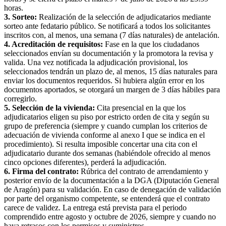
horas.
3. Sorteo:
Realización de la selección de adjudicatarios mediante
sorteo ante fedatario público. Se notificará a todos los solicitantes
inscritos con, al menos, una semana (7 días naturales) de antelación.
4. Acreditación de requisitos:
Fase en la que los ciudadanos
seleccionados envían su documentación y la promotora la revisa y
valida. Una vez notificada la adjudicación provisional, los
seleccionados tendrán un plazo de, al menos, 15 días naturales para
enviar los documentos requeridos. Si hubiera algún error en los
documentos aportados, se otorgará un margen de 3 días hábiles para
corregirlo.
5. Selección de la vivienda:
Cita presencial en la que los
adjudicatarios eligen su piso por estricto orden de cita y según su
grupo de preferencia (siempre y cuando cumplan los criterios de
adecuación de vivienda conforme al anexo I que se indica en el
procedimiento). Si resulta imposible concertar una cita con el
adjudicatario durante dos semanas (habiéndole ofrecido al menos
cinco opciones diferentes), perderá la adjudicación.
6. Firma del contrato:
Rúbrica del contrato de arrendamiento y
posterior envío de la documentación a la DGA (Diputación General
de Aragón) para su validación. En caso de denegación de validación
por parte del organismo competente, se entenderá que el contrato
carece de validez. La entrega está prevista para el periodo
comprendido entre agosto y octubre de 2026, siempre y cuando no
haya retrasos con los permisos y suministros.