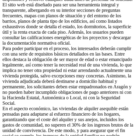
El sitio web está diseñado para ser una herramienta integral y
transparente, albergando en su interior secciones de preguntas
frecuentes, mapas con planos de situación y del entorno de los
barrios, planos de planta tipo de los edificios, así como listados
exhaustivos donde se detalla el estado, los dormitorios, la superficie
útil y la renta exacta de cada piso. Además, los usuarios pueden
consultar las calificaciones energéticas de los proyectos y descargar
la documentación normativa oficial.
Para poder participar en el proceso, los interesados deberán cumplir
con una serie de requisitos básicos detallados en las bases. Entre
ellos destaca la obligación de ser mayor de edad o estar emancipado
legalmente, así como tener la necesidad real de una vivienda, lo que
implica no tener otra propiedad ni estar arrendando actualmente una
vivienda protegida, salvo excepciones muy concretas. Asimismo, la
vivienda adjudicada deberá destinarse a domicilio habitual y
permanente, los solicitantes deben estar empadronados en Aragón y
no pueden haber incumplido obligaciones de pago anteriores ni con
la Hacienda Estatal, Autonómica o Local, ni con la Seguridad
Social.
En el aspecto económico, las viviendas de alquiler asequible están
pensadas para adaptarse al esfuerzo financiero de los hogares,
garantizando que el coste del alquiler y sus anejos, incluidos los
gastos de comunidad, no superen el 30% de los ingresos brutos de la
unidad de convivencia. De este modo, y para asegurar que el fin
social se cumple, los ingresos de la unidad familiar no podrán