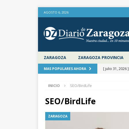
AGOSTO 6, 2026
ZARAGOZA
ZARAGOZA PROVINCIA
[ julio 31, 2026 
MAS POPULARES AHORA
provincia de Za
INICIO
SEO/BirdLife
aire libre en el
[ julio 31, 2026 
SEO/BirdLife
la Diputación 
ZARAGOZA
[ julio 31, 2026 
actualiza al IP