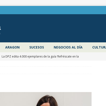
ARAGON
SUCESOS
NEGOCIOS AL DÍA
CULTUR
]
La DPZ edita 4.000 ejemplares de la guía ‘Refréscate en la
ragoza’ para promocionar los espacios naturales y actividades al
 verano
ZARAGOZA PROVINCIA
]
Pancho Varona abre este sábado el Festival Veruela Verano de
de Zaragoza con las entradas agotadas
CULTURA
]
Zaragoza congela un año más los impuestos municipales y
C las tasas de residuos y abastecimiento de agua
ZARAGOZA