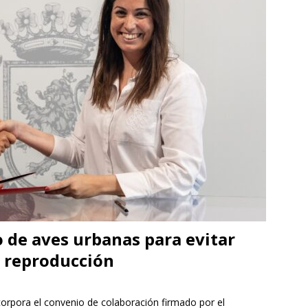
]
La Diputación de Zaragoza finaliza la restauración de la capilla
la catedral de Tarazona tras una inversión de 304.000 euros
VINCIA
]
La Policía Nacional detiene a tres jóvenes a los que
poco después de robar en el interior de más de media docena de
RAGOZA
 de aves urbanas para evitar
e reproducción
orpora el convenio de colaboración firmado por el