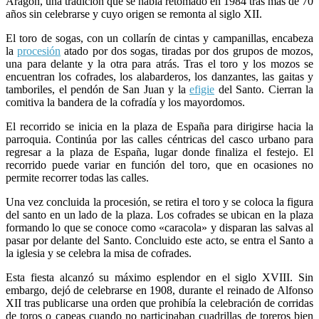
Aragón, una tradición que se había retomado en 1984 tras más de 70
años sin celebrarse y cuyo origen se remonta al siglo XII.
El toro de sogas, con un collarín de cintas y campanillas, encabeza
la
procesión
atado por dos sogas, tiradas por dos grupos de mozos,
una para delante y la otra para atrás. Tras el toro y los mozos se
encuentran los cofrades, los alabarderos, los danzantes, las gaitas y
tamboriles, el pendón de San Juan y la
efigie
del Santo. Cierran la
comitiva la bandera de la cofradía y los mayordomos.
El recorrido se inicia en la plaza de España para dirigirse hacia la
parroquia. Continúa por las calles céntricas del casco urbano para
regresar a la plaza de España, lugar donde finaliza el festejo. El
recorrido puede variar en función del toro, que en ocasiones no
permite recorrer todas las calles.
Una vez concluida la procesión, se retira el toro y se coloca la figura
del santo en un lado de la plaza. Los cofrades se ubican en la plaza
formando lo que se conoce como «caracola» y disparan las salvas al
pasar por delante del Santo. Concluido este acto, se entra el Santo a
la iglesia y se celebra la misa de cofrades.
Esta fiesta alcanzó su máximo esplendor en el siglo XVIII. Sin
embargo, dejó de celebrarse en 1908, durante el reinado de Alfonso
XII tras publicarse una orden que prohibía la celebración de corridas
de toros o capeas cuando no participaban cuadrillas de toreros bien