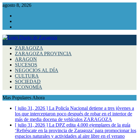
agosto 8, 2026
Facebook
Instagram
Twitter
ZARAGOZA
ZARAGOZA PROVINCIA
ARAGON
SUCESOS
NEGOCIOS AL DÍA
CULTURA
SOCIEDAD
ECONOMÍA
Mas Populares Ahora
[ julio 31, 2026 ]
La Policía Nacional detiene a tres jóvenes a
los que interceptaron poco después de robar en el interior de
más de media docena de vehículos
ZARAGOZA
[ julio 31, 2026 ]
La DPZ edita 4.000 ejemplares de la guía
‘Refréscate en la provincia de Zaragoza’ para promocionar los
espacios naturales y actividades al aire libre en el verano