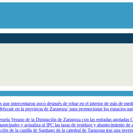
los que interceptaron poco después de robar en el interior de más de me
éscate en la provincia de Zaragoza’ para promocionar los espacios natur
eruela Verano de la Diputación de Zaragoza con las entradas agotadas
nicipales y actualiza al IPC las tasas de residuos y abastecimiento de
ción de la capilla de Santiago de la catedral de Tarazona tras una inve