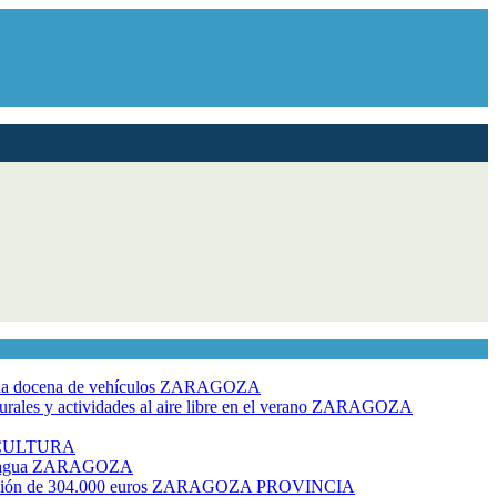
dia docena de vehículos
ZARAGOZA
ales y actividades al aire libre en el verano
ZARAGOZA
CULTURA
 agua
ZARAGOZA
rsión de 304.000 euros
ZARAGOZA PROVINCIA