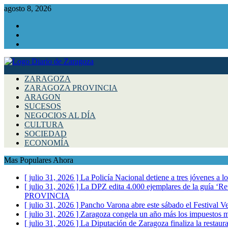
agosto 8, 2026
Facebook
Instagram
Twitter
ZARAGOZA
ZARAGOZA PROVINCIA
ARAGON
SUCESOS
NEGOCIOS AL DÍA
CULTURA
SOCIEDAD
ECONOMÍA
Mas Populares Ahora
[ julio 31, 2026 ]
La Policía Nacional detiene a tres jóvenes a 
[ julio 31, 2026 ]
La DPZ edita 4.000 ejemplares de la guía ‘Refr
PROVINCIA
[ julio 31, 2026 ]
Pancho Varona abre este sábado el Festival V
[ julio 31, 2026 ]
Zaragoza congela un año más los impuestos mu
[ julio 31, 2026 ]
La Diputación de Zaragoza finaliza la restaura