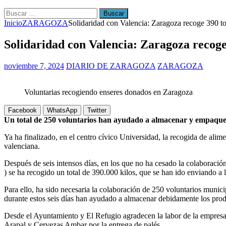
Buscar:
Inicio
ZARAGOZA
Solidaridad con Valencia: Zaragoza recoge 390 t
Solidaridad con Valencia: Zaragoza recoge
noviembre 7, 2024
DIARIO DE ZARAGOZA
ZARAGOZA
Voluntarias recogiendo enseres donados en Zaragoza
Facebook
WhatsApp
Twitter
Un total de 250 voluntarios han ayudado a almacenar y empaqueta
Ya ha finalizado, en el centro cívico Universidad, la recogida de al
valenciana.
Después de seis intensos días, en los que no ha cesado la colaboración
) se ha recogido un total de 390.000 kilos, que se han ido enviando a
Para ello, ha sido necesaria la colaboración de 250 voluntarios munic
durante estos seis días han ayudado a almacenar debidamente los prod
Desde el Ayuntamiento y El Refugio agradecen la labor de la empresa 
Arapal y Cervezas Ambar por la entrega de palés.