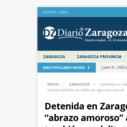
AGOSTO 7, 2026
ZARAGOZA
ZARAGOZA PROVINCIA
[ julio 31, 2026 
MAS POPULARES AHORA
provincia de Za
INICIO
ZARAGOZA
Detenida en Zar
aire libre en el
imputa también un delito de agresión sexual
[ julio 31, 2026 
Detenida en Zarago
la Diputación 
“abrazo amoroso” a
[ julio 31, 2026 
actualiza al IP