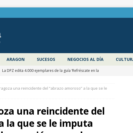
ARAGON
SUCESOS
NEGOCIOS AL DÍA
CULTUR
]
La DPZ edita 4.000 ejemplares de la guía ‘Refréscate en la
ragoza’ para promocionar los espacios naturales y actividades al
agoza una reincidente del “abrazo amoroso” a la que se le
 verano
ZARAGOZA PROVINCIA
]
Pancho Varona abre este sábado el Festival Veruela Verano de
za una reincidente del
de Zaragoza con las entradas agotadas
CULTURA
 la que se le imputa
]
Zaragoza congela un año más los impuestos municipales y
C las tasas de residuos y abastecimiento de agua
ZARAGOZA