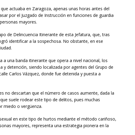
z que actuaba en Zaragoza, apenas unas horas antes del
pasar por el Juzgado de Instrucción en funciones de guardia
a personas mayores.
upo de Delincuencia Itinerante de esta Jefatura, que, tras
ogró identificar a la sospechosa. No obstante, en ese
iudad.
ia a una banda itinerante que opera a nivel nacional, los
 y detención, siendo localizada por agentes del Grupo de
calle Carlos Vázquez, donde fue detenida y puesta a
ores no descartan que el número de casos aumente, dada la
” que suele rodear este tipo de delitos, pues muchas
or miedo o vergüenza.
d sexual en este tipo de hurtos mediante el método cariñoso,
rsonas mayores, representa una estrategia pionera en la