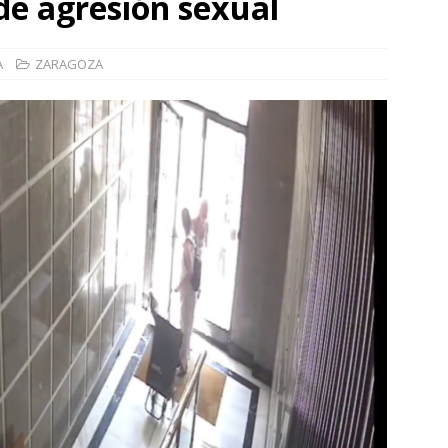
de agresión sexual
]
La Diputación de Zaragoza finaliza la restauración de la capilla
la catedral de Tarazona tras una inversión de 304.000 euros
A
ZARAGOZA
VINCIA
]
La Policía Nacional detiene a tres jóvenes a los que
poco después de robar en el interior de más de media docena de
RAGOZA