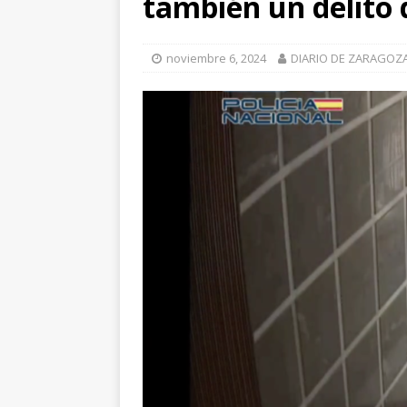
también un delito 
[ julio 31, 2026 
de Santiago de 
noviembre 6, 2024
DIARIO DE ZARAGOZ
ZARAGOZA PRO
[ julio 31, 2026 
interceptaron 
vehículos
ZA