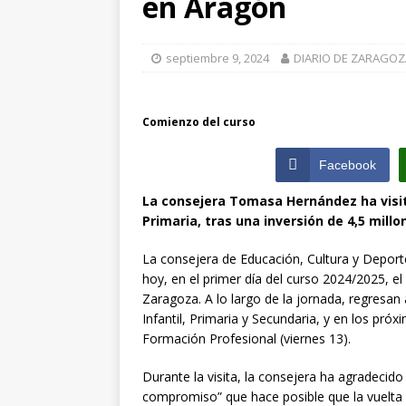
en Aragón
[ julio 31, 2026 
de Santiago de 
septiembre 9, 2024
DIARIO DE ZARAGOZ
ZARAGOZA PRO
[ julio 31, 2026 
Comienzo del curso
interceptaron 
Facebook
vehículos
ZA
La consejera Tomasa Hernández ha visita
Primaria, tras una inversión de 4,5 mill
La consejera de Educación, Cultura y Depor
hoy, en el primer día del curso 2024/2025, el
Zaragoza. A lo largo de la jornada, regresa
Infantil, Primaria y Secundaria, y en los próx
Formación Profesional (viernes 13).
Durante la visita, la consejera ha agradecido
compromiso” que hace posible que la vuelta a