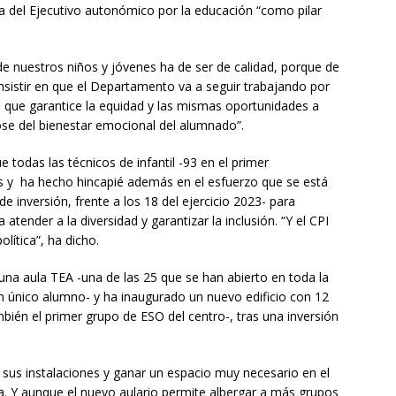
a del Ejecutivo autonómico por la educación “como pilar
e nuestros niños y jóvenes ha de ser de calidad, porque de
insistir en que el Departamento va a seguir trabajando por
d, que garantice la equidad y las mismas oportunidades a
se del bienestar emocional del alumnado”.
odas las técnicos de infantil -93 en el primer
s y ha hecho hincapié además en el esfuerzo que se está
 inversión, frente a los 18 del ejercicio 2023- para
 atender a la diversidad y garantizar la inclusión. “Y el CPI
lítica”, ha dicho.
una aula TEA -una de las 25 que se han abierto en toda la
único alumno- y ha inaugurado un nuevo edificio con 12
ién el primer grupo de ESO del centro-, tras una inversión
sus instalaciones y ganar un espacio muy necesario en el
a. Y aunque el nuevo aulario permite albergar a más grupos