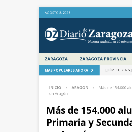
AGOSTO 8, 2026
ZARAGOZA
ZARAGOZA PROVINCIA
[ julio 31, 2026 
MAS POPULARES AHORA
provincia de Za
INICIO
ARAGON
Más de 154.000 al
aire libre en el
en Aragón
[ julio 31, 2026 
Más de 154.000 alu
la Diputación 
Primaria y Secund
[ julio 31, 2026 
actualiza al IP