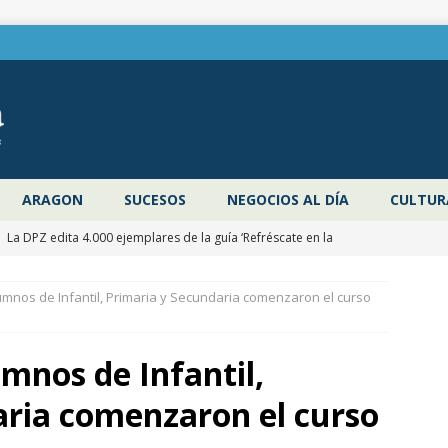
ARAGON
SUCESOS
NEGOCIOS AL DÍA
CULTUR
]
La DPZ edita 4.000 ejemplares de la guía ‘Refréscate en la
ragoza’ para promocionar los espacios naturales y actividades al
umnos de Infantil, Primaria y Secundaria comenzaron el curso
 verano
ZARAGOZA PROVINCIA
]
Pancho Varona abre este sábado el Festival Veruela Verano de
mnos de Infantil,
de Zaragoza con las entradas agotadas
CULTURA
aria comenzaron el curso
]
Zaragoza congela un año más los impuestos municipales y
C las tasas de residuos y abastecimiento de agua
ZARAGOZA