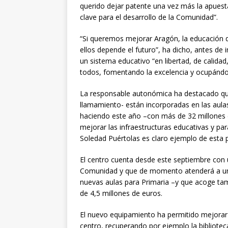
querido dejar patente una vez más la apuest
clave para el desarrollo de la Comunidad”.
“Si queremos mejorar Aragón, la educación d
ellos depende el futuro”, ha dicho, antes de 
un sistema educativo “en libertad, de calida
todos, fomentando la excelencia y ocupándo
La responsable autonómica ha destacado que t
llamamiento- están incorporadas en las aula
haciendo este año –con más de 32 millones de
mejorar las infraestructuras educativas y para
Soledad Puértolas es claro ejemplo de esta po
El centro cuenta desde este septiembre con 
Comunidad y que de momento atenderá a un 
nuevas aulas para Primaria –y que acoge tamb
de 4,5 millones de euros.
El nuevo equipamiento ha permitido mejorar 
centro, recuperando por ejemplo la bibliotec