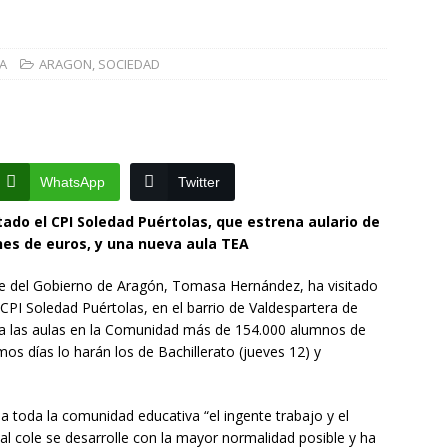
]
La Diputación de Zaragoza finaliza la restauración de la capilla
la catedral de Tarazona tras una inversión de 304.000 euros
A
ARAGON
,
SOCIEDAD
VINCIA
]
La Policía Nacional detiene a tres jóvenes a los que
poco después de robar en el interior de más de media docena de
WhatsApp
Twitter
RAGOZA
do el CPI Soledad Puértolas, que estrena aulario de
ones de euros, y una nueva aula TEA
te del Gobierno de Aragón, Tomasa Hernández, ha visitado
 CPI Soledad Puértolas, en el barrio de Valdespartera de
n a las aulas en la Comunidad más de 154.000 alumnos de
imos días lo harán los de Bachillerato (jueves 12) y
 a toda la comunidad educativa “el ingente trabajo y el
l cole se desarrolle con la mayor normalidad posible y ha