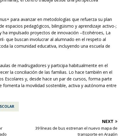
smus+ para avanzar en metodologías que refuerza su plan
de espacios pedagógicos, bilingüismo y aprendizaje activo-;
y ha impulsado proyectos de innovación –Ecohéroes, La
tril- que buscan involucrar al alumnado en el respeto al
toda la comunidad educativa, incluyendo una escuela de
aulas de madrugadores y participa habitualmente en el
cer la conciliación de las familias. Lo hace también en el
os Escolares y, desde hace un par de cursos, forma parte
que fomenta la movilidad sostenible, activa y autónoma entre
ESCOLAR
NEXT
or
39 líneas de bus estrenan el nuevo mapa de
tado
transporte en Aragón