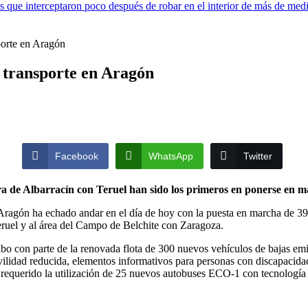
los que interceptaron poco después de robar en el interior de más de me
porte en Aragón
e transporte en Aragón
Facebook
WhatsApp
Twitter
a de Albarracín con Teruel han sido los primeros en ponerse en 
Aragón ha echado andar en el día de hoy con la puesta en marcha de 39 lí
eruel y al área del Campo de Belchite con Zaragoza.
abo con parte de la renovada flota de 300 nuevos vehículos de bajas em
ilidad reducida, elementos informativos para personas con discapacidad 
 ha requerido la utilización de 25 nuevos autobuses ECO-1 con tecnolog