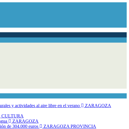
ales y actividades al aire libre en el verano
ZARAGOZA
CULTURA
 agua
ZARAGOZA
rsión de 304.000 euros
ZARAGOZA PROVINCIA