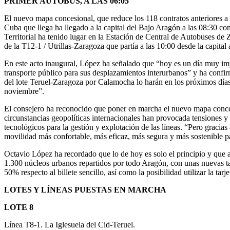
PRIMER AUTOBÚS, A LAS 06:05
El nuevo mapa concesional, que reduce los 118 contratos anteriores a 
Cuba que llega ha llegado a la capital del Bajo Aragón a las 08:30 co
Territorial ha tenido lugar en la Estación de Central de Autobuses d
de la T12-1 / Utrillas-Zaragoza que partía a las 10:00 desde la capi
En este acto inaugural, López ha señalado que “hoy es un día muy imp
transporte público para sus desplazamientos interurbanos” y ha confir
del lote Teruel-Zaragoza por Calamocha lo harán en los próximos días y
noviembre”.
El consejero ha reconocido que poner en marcha el nuevo mapa conces
circunstancias geopolíticas internacionales han provocada tensiones y 
tecnológicos para la gestión y explotación de las líneas. “Pero gracia
movilidad más confortable, más eficaz, más segura y más sostenible pa
Octavio López ha recordado que lo de hoy es solo el principio y que 
1.300 núcleos urbanos repartidos por todo Aragón, con unas nuevas t
50% respecto al billete sencillo, así como la posibilidad utilizar la 
LOTES Y LÍNEAS PUESTAS EN MARCHA
LOTE 8
Línea T8-1. La Iglesuela del Cid-Teruel.