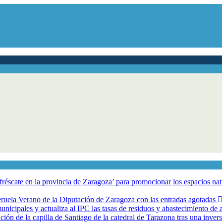
éscate en la provincia de Zaragoza’ para promocionar los espacios natur
eruela Verano de la Diputación de Zaragoza con las entradas agotadas
nicipales y actualiza al IPC las tasas de residuos y abastecimiento de
ción de la capilla de Santiago de la catedral de Tarazona tras una inve