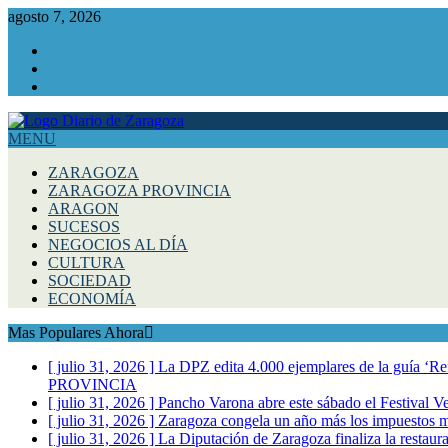
agosto 7, 2026
Facebook
Instagram
Twitter
MENU
ZARAGOZA
ZARAGOZA PROVINCIA
ARAGON
SUCESOS
NEGOCIOS AL DÍA
CULTURA
SOCIEDAD
ECONOMÍA
Mas Populares Ahora
[ julio 31, 2026 ]
La DPZ edita 4.000 ejemplares de la guía ‘Refr
PROVINCIA
[ julio 31, 2026 ]
Pancho Varona abre este sábado el Festival V
[ julio 31, 2026 ]
Zaragoza congela un año más los impuestos mu
[ julio 31, 2026 ]
La Diputación de Zaragoza finaliza la restaura