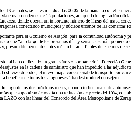
los 19 actuales, se ha estrenado a las 06:05 de la mañana con el primer
n viajeros procedentes de 15 poblaciones, aunque la inauguración ofici
e Zaragoza, donde operan un importante número de líneas del mapa conc
tal aragonesa conectando municipios y núcleos urbanos de las comarcas 
ortante para el Gobierno de Aragón, para la comunidad autónoma y para 
mado que “a lo largo de los próximos días y semanas se irán poniendo en
, presumiblemente, dos lotes más lo harán a finales de este mes de sept
ional han conllevado un gran esfuerzo por parte de la Dirección Gener
desajustes en la cadena de suministro que han impedido a las adjudicata
s al esfuerzo de todos, el nuevo mapa concesional de transporte por carr
ra beneficio de todos los aragoneses”, ha destacado el consejero.
a lo largo de los dos próximos meses, cuando todo el mapa de autobuses 
arifas que supondrán de media una reducción de precio del 10%, con a
tarjeta LAZO con las líneas del Consorcio del Área Metropolitana de Zara