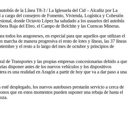
 autobús de la Línea T8-3 / La Iglesuela del Cid – Alcañiz por La
al a cargo del consejero de Fomento, Vivienda, Logística y Cohesión
esional, donde Octavio López ha saludado a los usuarios del autobús
Ribera Baja del Ebro, el Campo de Belchite y las Cuencas Mineras.
todos los aragoneses, en especial para que aquellos que utilizan el
 marcha de manera progresiva el resto de lotes y líneas, las 37 líneas
iembre y el resto a lo largo del mes de octubre y principios de
al de Transportes y las propias empresas concesionarias debido a que
rias disponer antes de los nuevos vehículos y los dispositivos
etera es una realidad en Aragón a partir de hoy que va a dar paso a una
esté desplegado, los nuevos autobuses prestarán servicio a cerca de
bonos que en estos momentos pueden suponer una rebaja de hasta el
goza.