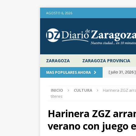
AGOSTO 6, 2026
ZARAGOZA
ZARAGOZA PROVINCIA
[ julio 31, 2026 
MAS POPULARES AHORA
provincia de Za
INICIO
CULTURA
Harinera ZGZ arra
aire libre en el
títeres
[ julio 31, 2026 
Harinera ZGZ arra
la Diputación 
verano con juego en
[ julio 31, 2026 
actualiza al IP