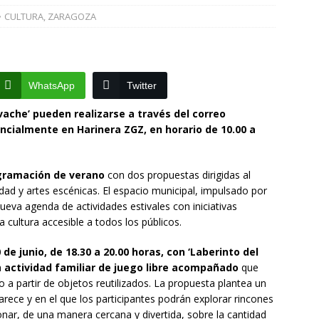
CULTURA
,
ZARAGOZA
]
La Diputación de Zaragoza finaliza la restauración de la capilla
la catedral de Tarazona tras una inversión de 304.000 euros
VINCIA
WhatsApp
Twitter
]
La Policía Nacional detiene a tres jóvenes a los que
ivache’ pueden realizarse a través del correo
poco después de robar en el interior de más de media docena de
cialmente en Harinera ZGZ, en horario de 10.00 a
RAGOZA
ogramación de verano
con dos propuestas dirigidas al
dad y artes escénicas. El espacio municipal, impulsado por
eva agenda de actividades estivales con iniciativas
a cultura accesible a todos los públicos.
 de junio, de 18.30 a 20.00 horas, con ‘Laberinto del
a
actividad familiar de juego libre acompañado
que
do a partir de objetos reutilizados. La propuesta plantea un
arece y en el que los participantes podrán explorar rincones
ionar, de una manera cercana y divertida, sobre la cantidad