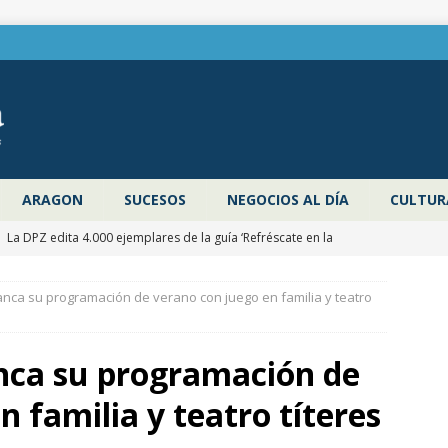
ARAGON
SUCESOS
NEGOCIOS AL DÍA
CULTUR
]
La DPZ edita 4.000 ejemplares de la guía ‘Refréscate en la
ragoza’ para promocionar los espacios naturales y actividades al
nca su programación de verano con juego en familia y teatro
 verano
ZARAGOZA PROVINCIA
]
Pancho Varona abre este sábado el Festival Veruela Verano de
nca su programación de
de Zaragoza con las entradas agotadas
CULTURA
 familia y teatro títeres
]
Zaragoza congela un año más los impuestos municipales y
C las tasas de residuos y abastecimiento de agua
ZARAGOZA