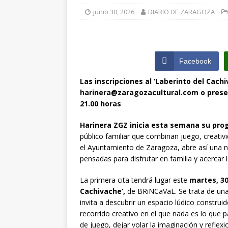
junio 30, 2026
DIARIO DE ZARAGOZA
[ julio 31, 2026 
de Santiago de 
ZARAGOZA PRO
Facebook
[ julio 31, 2026 
Las inscripciones al ‘Laberinto del Cach
interceptaron 
harinera@zaragozacultural.com o presen
vehículos
ZA
21.00 horas
Harinera ZGZ inicia esta semana su pr
público familiar que combinan juego, creativi
el Ayuntamiento de Zaragoza, abre así una nu
pensadas para disfrutar en familia y acercar l
La primera cita tendrá lugar este
martes, 30
Cachivache’,
de BRiNCaVaL. Se trata de un
invita a descubrir un espacio lúdico construi
recorrido creativo en el que nada es lo que p
de juego, dejar volar la imaginación y reflex