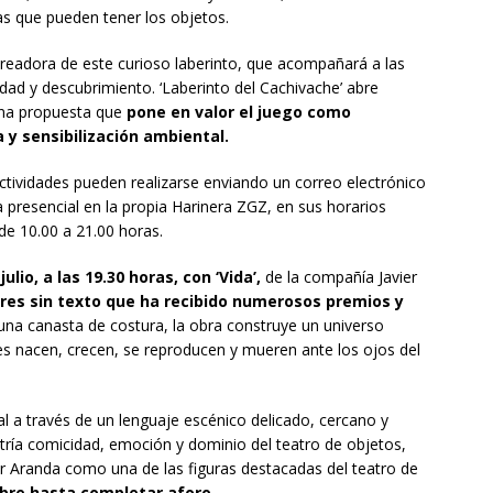
s que pueden tener los objetos.
 creadora de este curioso laberinto, que acompañará a las
idad y descubrimiento. ‘Laberinto del Cachivache’ abre
una propuesta que
pone en valor el juego como
 y sensibilización ambiental.
actividades pueden realizarse enviando un correo electrónico
presencial en la propia Harinera ZGZ, en sus horarios
de 10.00 a 21.00 horas.
julio, a las 19.30 horas, con ‘Vida’,
de la compañía Javier
eres sin texto que ha recibido numerosos premios y
 una canasta de costura, la obra construye un universo
s nacen, crecen, se reproducen y mueren ante los ojos del
ital a través de un lenguaje escénico delicado, cercano y
tría comicidad, emoción y dominio del teatro de objetos,
r Aranda como una de las figuras destacadas del teatro de
ibre hasta completar aforo.