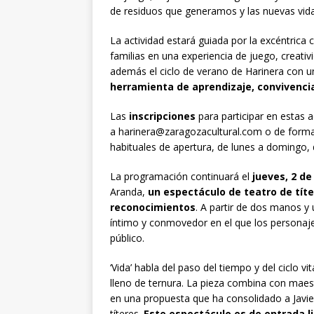
de residuos que generamos y las nuevas vida
La actividad estará guiada por la excéntrica
familias en una experiencia de juego, creativ
además el ciclo de verano de Harinera con 
herramienta de aprendizaje, convivencia
Las
inscripciones
para participar en estas 
a harinera@zaragozacultural.com o de forma 
habituales de apertura, de lunes a domingo, 
La programación continuará el
jueves, 2 de 
Aranda,
un espectáculo de teatro de tít
reconocimientos
. A partir de dos manos y
íntimo y conmovedor en el que los personaje
público.
‘Vida’ habla del paso del tiempo y del ciclo v
lleno de ternura. La pieza combina con maes
en una propuesta que ha consolidado a Javie
títeres.
Este espectáculo es de entrada l