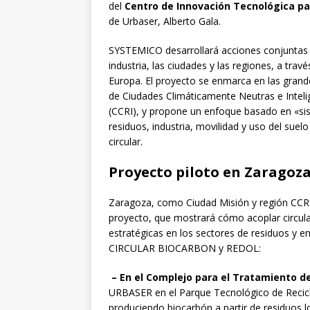
del
Centro de Innovación Tecnológica pa
de Urbaser, Alberto Gala.
SYSTEMICO desarrollará acciones conjuntas pa
industria, las ciudades y las regiones, a trav
Europa. El proyecto se enmarca en las grand
de Ciudades Climáticamente Neutras e Intelig
(CCRI), y propone un enfoque basado en «sis
residuos, industria, movilidad y uso del suel
circular.
Proyecto piloto en Zaragoz
Zaragoza, como Ciudad Misión y región CCRI,
proyecto, que mostrará cómo acoplar circula
estratégicas en los sectores de residuos y en
CIRCULAR BIOCARBON y REDOL:
– En el Complejo para el Tratamiento d
URBASER en el Parque Tecnológico de Recicla
produciendo biocarbón a partir de residuos lo