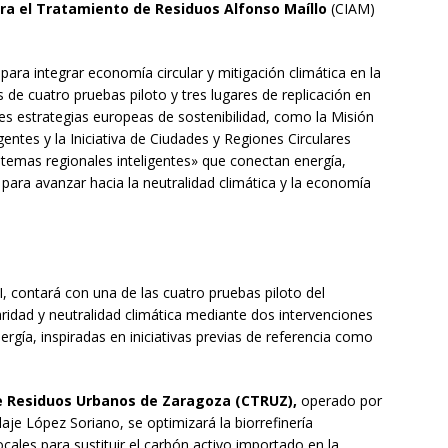
ra el Tratamiento de Residuos Alfonso Maíllo
(CIAM)
ra integrar economía circular y mitigación climática en la
és de cuatro pruebas piloto y tres lugares de replicación en
es estrategias europeas de sostenibilidad, como la Misión
entes y la Iniciativa de Ciudades y Regiones Circulares
temas regionales inteligentes» que conectan energía,
o para avanzar hacia la neutralidad climática y la economía
a
 contará con una de las cuatro pruebas piloto del
ridad y neutralidad climática mediante dos intervenciones
ergía, inspiradas en iniciativas previas de referencia como
e Residuos Urbanos de Zaragoza (CTRUZ),
operado por
je López Soriano, se optimizará la biorrefinería
cales para sustituir el carbón activo importado en la