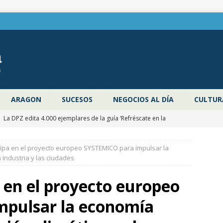
ARAGON
SUCESOS
NEGOCIOS AL DÍA
CULTUR
]
La DPZ edita 4.000 ejemplares de la guía ‘Refréscate en la
ragoza’ para promocionar los espacios naturales y actividades al
ipa en el proyecto europeo SYSTEMICO para impulsar la
 verano
ZARAGOZA PROVINCIA
a industria y las ciudades
]
Pancho Varona abre este sábado el Festival Veruela Verano de
 en el proyecto europeo
de Zaragoza con las entradas agotadas
CULTURA
mpulsar la economía
]
Zaragoza congela un año más los impuestos municipales y
C las tasas de residuos y abastecimiento de agua
ZARAGOZA