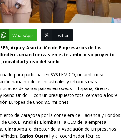
WhatsApp
Twitter
ER, Arpa y Asociación de Empresarios de los
 Alfindén suman fuerzas en este ambicioso proyecto
, movilidad y uso del suelo
ionado para participar en SYSTEMICO, un ambicioso
sición hacia modelos industriales y urbanos más
 entidades de varios países europeos —España, Grecia,
a y Reino Unido— con un presupuesto total cercano a los 9
nión Europea de unos 8,5 millones.
tamiento de Zaragoza por la consejera de Hacienda y Fondos
al de CIRCE,
Andrés
Llombart
; la CEO de la empresa
ña,
Clara
Arpa; el director de la Asociación de Empresarios
 Alfindén,
Carlos
Querol
; y el coordinador técnico