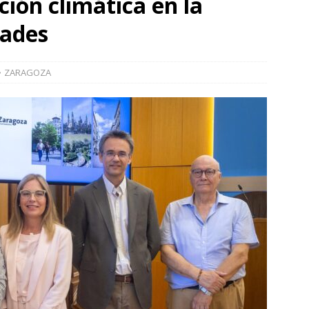
ación climática en la
]
La Diputación de Zaragoza finaliza la restauración de la capilla
dades
la catedral de Tarazona tras una inversión de 304.000 euros
VINCIA
ZARAGOZA
]
La Policía Nacional detiene a tres jóvenes a los que
poco después de robar en el interior de más de media docena de
RAGOZA