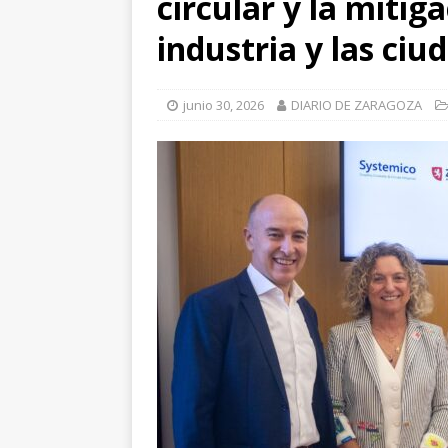
circular y la mitig
[ julio 31, 2026 
industria y las ciu
de Santiago de 
ZARAGOZA PRO
junio 30, 2026
DIARIO DE ZARAGOZA
[ julio 31, 2026 
interceptaron 
vehículos
ZA