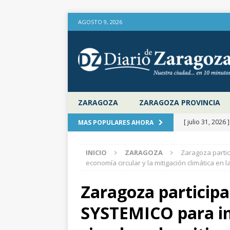
AGOSTO 9, 2026
ZARAGOZA
ZARAGOZA PROVINCIA
[ julio 31, 2026 
MAS POPULARES AHORA
provincia de Za
INICIO
ZARAGOZA
Zaragoza partic
aire libre en el
economía circular y la mitigación climática en l
[ julio 31, 2026 
Zaragoza participa
la Diputación 
SYSTEMICO para i
[ julio 31, 2026 
actualiza al IP