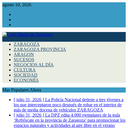
agosto 10, 2026
Facebook
Instagram
Twitter
ZARAGOZA
ZARAGOZA PROVINCIA
ARAGON
SUCESOS
NEGOCIOS AL DÍA
CULTURA
SOCIEDAD
ECONOMÍA
Mas Populares Ahora
[ julio 31, 2026 ]
La Policía Nacional detiene a tres jóvenes a
los que interceptaron poco después de robar en el interior de
más de media docena de vehículos
ZARAGOZA
[ julio 31, 2026 ]
La DPZ edita 4.000 ejemplares de la guía
‘Refréscate en la provincia de Zaragoza’ para promocionar los
espacios naturales y actividades al aire libre en el verano