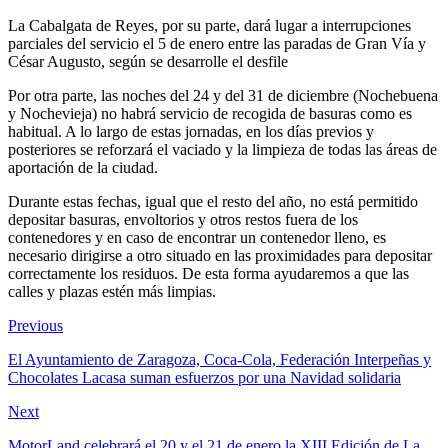
La Cabalgata de Reyes, por su parte, dará lugar a interrupciones
parciales del servicio el 5 de enero entre las paradas de Gran Vía y
César Augusto, según se desarrolle el desfile
Por otra parte, las noches del 24 y del 31 de diciembre (Nochebuena
y Nochevieja) no habrá servicio de recogida de basuras como es
habitual. A lo largo de estas jornadas, en los días previos y
posteriores se reforzará el vaciado y la limpieza de todas las áreas de
aportación de la ciudad.
Durante estas fechas, igual que el resto del año, no está permitido
depositar basuras, envoltorios y otros restos fuera de los
contenedores y en caso de encontrar un contenedor lleno, es
necesario dirigirse a otro situado en las proximidades para depositar
correctamente los residuos. De esta forma ayudaremos a que las
calles y plazas estén más limpias.
Previous
El Ayuntamiento de Zaragoza, Coca-Cola, Federación Interpeñas y
Chocolates Lacasa suman esfuerzos por una Navidad solidaria
Next
MotorLand celebrará el 20 y el 21 de enero la XIII Edición de La