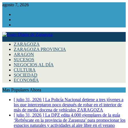
agosto 7, 2026
Facebook
Instagram
Twitter
ZARAGOZA
ZARAGOZA PROVINCIA
ARAGON
SUCESOS
NEGOCIOS AL DÍA
CULTURA
SOCIEDAD
ECONOMÍA
Mas Populares Ahora
[ julio 31, 2026 ]
La Policía Nacional detiene a tres jóvenes a
los que interceptaron poco después de robar en el interior de
más de media docena de vehículos
ZARAGOZA
[ julio 31, 2026 ]
La DPZ edita 4.000 ejemplares de la guía
‘Refréscate en la provincia de Zaragoza’ para promocionar los
espacios naturales y actividades al aire libre en el verano