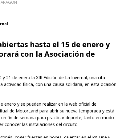
Zaragoza congela un año más los impuestos municipales y
ARAGON
las tasas de residuos y abastecimiento de agua
ZARAGOZA
La Diputación de Zaragoza finaliza la restauración de la capilla de
ernal
tedral de Tarazona tras una inversión de 304.000 euros
abiertas hasta el 15 de enero y
INCIA
orará con la Asociación de
 21 de enero la XIII Edición de La Invernal, una cita
 actividad física, con una causa solidaria, en esta ocasión
de enero y se pueden realizar en la web oficial de
bitual de MotorLand para abrir su nueva temporada y está
va, un fin de semana para practicar deporte, tanto en modo
conocer las instalaciones del circuito.
agonés, coger fuerzas en boxes, calentar en el Pit Line y