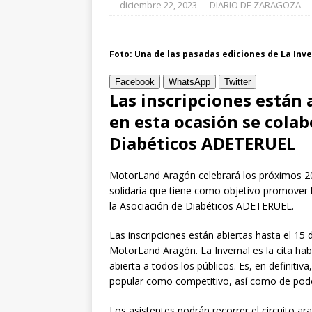
[ julio 31, 2026 ]
diciembre 22, 2023
DIARIO DE ZARAGOZA
actualiza al IPC 
[ julio 31, 2026 ]
Foto: Una de las pasadas ediciones de La Inv
Santiago de la ca
Facebook
WhatsApp
Twitter
Las inscripciones están 
ZARAGOZA PROV
en esta ocasión se colab
Diabéticos ADETERUEL
MotorLand Aragón celebrará los próximos 20 y
solidaria que tiene como objetivo promover la
la Asociación de Diabéticos ADETERUEL.
Las inscripciones están abiertas hasta el 15 
MotorLand Aragón. La Invernal es la cita ha
abierta a todos los públicos. Es, en definiti
popular como competitivo, así como de poder 
Los asistentes podrán recorrer el circuito ar