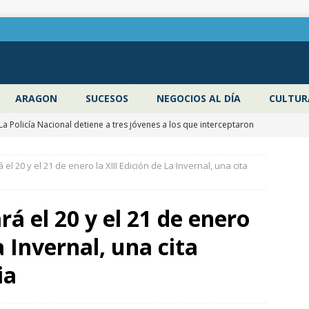
ARAGON
SUCESOS
NEGOCIOS AL DÍA
CULTUR
La Policía Nacional detiene a tres jóvenes a los que interceptaron
robar en el interior de más de media docena de vehículos
l 20 y el 21 de enero la XIII Edición de La Invernal, una cita
La DPZ edita 4.000 ejemplares de la guía ‘Refréscate en la
á el 20 y el 21 de enero
goza’ para promocionar los espacios naturales y actividades al
a Invernal, una cita
verano
ZARAGOZA PROVINCIA
Pancho Varona abre este sábado el Festival Veruela Verano de la
ia
ragoza con las entradas agotadas
CULTURA