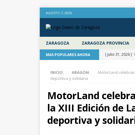
AGOSTO 7, 2026
ZARAGOZA
ZARAGOZA PROVINCIA
[ julio 31, 2026 ]
MAS POPULARES AHORA
poco después de 
INICIO
ARAGON
MotorLand celebrará e
ZARAGOZA
deportiva y solidaria
[ julio 31, 2026 ]
MotorLand celebrar
provincia de Zara
la XIII Edición de L
aire libre en el 
[ julio 31, 2026 ]
deportiva y solidar
Diputación de Za