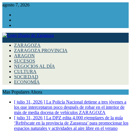
agosto 7, 2026
Facebook
Instagram
Twitter
ZARAGOZA
ZARAGOZA PROVINCIA
ARAGON
SUCESOS
NEGOCIOS AL DÍA
CULTURA
SOCIEDAD
ECONOMÍA
Mas Populares Ahora
[ julio 31, 2026 ]
La Policía Nacional detiene a tres jóvenes a
los que interceptaron poco después de robar en el interior de
más de media docena de vehículos
ZARAGOZA
[ julio 31, 2026 ]
La DPZ edita 4.000 ejemplares de la guía
‘Refréscate en la provincia de Zaragoza’ para promocionar los
espacios naturales y actividades al aire libre en el verano