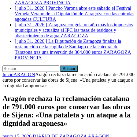
ZARAGOZA PROVINCIA
[ julio 31, 2026 ]
Pancho Varona abre este sábado el Festival
Veruela Verano de la Diputación de Zaragoza con las entradas
agotadas
CULTURA
[ julio 31, 2026 ]
Zaragoza congela un año más los impuestos
municipales y actualiza al IPC las tasas de residuos y
abastecimiento de agua
ZARAGOZA
[ julio 31, 2026 ]
La Diputación de Zaragoza finaliza la
restauración de la capilla de Santiago de la catedral de
Tarazona tras una inversión de 304.000 euros
ZARAGOZA
PROVINCIA
Buscar:
Inicio
ARAGON
Aragón rechaza la reclamación catalana de 791.000
euros por conservar las obras de Sijena: «Una pataleta y un ataque a
la dignidad aragonesa»
Aragón rechaza la reclamación catalana
de 791.000 euros por conservar las obras
de Sijena: «Una pataleta y un ataque a la
dignidad aragonesa»
mayo 15, 2026
DIARIO DE ZARAGOZA
ARAGON