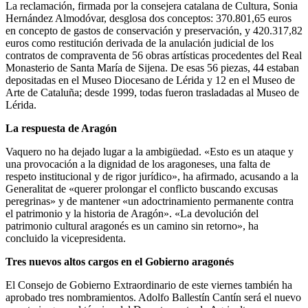
La reclamación, firmada por la consejera catalana de Cultura, Sonia
Hernández Almodóvar, desglosa dos conceptos: 370.801,65 euros
en concepto de gastos de conservación y preservación, y 420.317,82
euros como restitución derivada de la anulación judicial de los
contratos de compraventa de 56 obras artísticas procedentes del Real
Monasterio de Santa María de Sijena. De esas 56 piezas, 44 estaban
depositadas en el Museo Diocesano de Lérida y 12 en el Museo de
Arte de Cataluña; desde 1999, todas fueron trasladadas al Museo de
Lérida.
La respuesta de Aragón
Vaquero no ha dejado lugar a la ambigüedad. «Esto es un ataque y
una provocación a la dignidad de los aragoneses, una falta de
respeto institucional y de rigor jurídico», ha afirmado, acusando a la
Generalitat de «querer prolongar el conflicto buscando excusas
peregrinas» y de mantener «un adoctrinamiento permanente contra
el patrimonio y la historia de Aragón». «La devolución del
patrimonio cultural aragonés es un camino sin retorno», ha
concluido la vicepresidenta.
Tres nuevos altos cargos en el Gobierno aragonés
El Consejo de Gobierno Extraordinario de este viernes también ha
aprobado tres nombramientos. Adolfo Ballestín Cantín será el nuevo