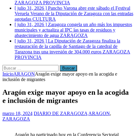
ZARAGOZA PROVINCIA
[ julio 31, 2026 ]
Pancho Varona abre este sábado el Festival
Veruela Verano de la Diputación de Zaragoza con las entradas
agotadas
CULTURA
[ julio 31, 2026 ]
Zaragoza congela un año más los impuestos
municipales y actualiza al IPC las tasas de residuos y
abastecimiento de agua
ZARAGOZA
[ julio 31, 2026 ]
La Diputación de Zaragoza finaliza la
restauración de la capilla de Santiago de la catedral de
Tarazona tras una inversión de 304.000 euros
ZARAGOZA
PROVINCIA
Buscar:
Inicio
ARAGON
Aragón exige mayor apoyo en la acogida e
inclusión de migrantes
Aragón exige mayor apoyo en la acogida
e inclusión de migrantes
marzo 18, 2024
DIARIO DE ZARAGOZA
ARAGON
,
ZARAGOZA
Aragón ha participado hoy en la Conferencia Sectorial