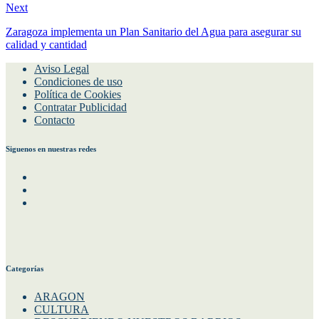
Next
Zaragoza implementa un Plan Sanitario del Agua para asegurar su
calidad y cantidad
Aviso Legal
Condiciones de uso
Política de Cookies
Contratar Publicidad
Contacto
Siguenos en nuestras redes
Facebook
Instagram
Twitter
Categorías
ARAGON
CULTURA