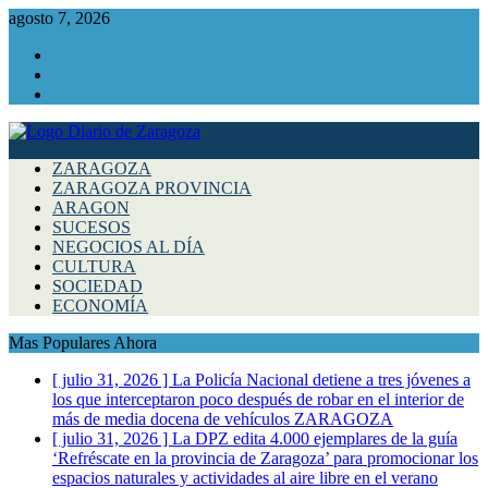
agosto 7, 2026
Facebook
Instagram
Twitter
ZARAGOZA
ZARAGOZA PROVINCIA
ARAGON
SUCESOS
NEGOCIOS AL DÍA
CULTURA
SOCIEDAD
ECONOMÍA
Mas Populares Ahora
[ julio 31, 2026 ]
La Policía Nacional detiene a tres jóvenes a
los que interceptaron poco después de robar en el interior de
más de media docena de vehículos
ZARAGOZA
[ julio 31, 2026 ]
La DPZ edita 4.000 ejemplares de la guía
‘Refréscate en la provincia de Zaragoza’ para promocionar los
espacios naturales y actividades al aire libre en el verano