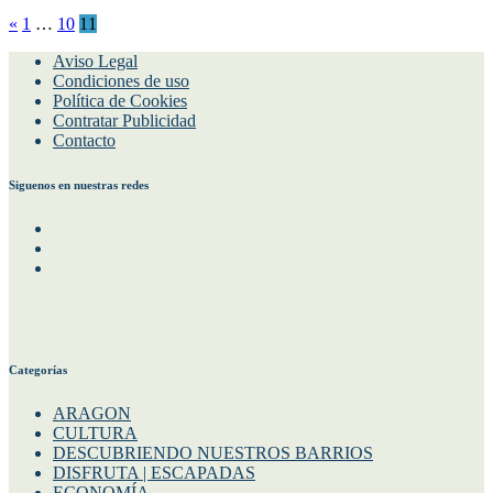
Paginación
«
1
…
10
11
de
Aviso Legal
Condiciones de uso
entradas
Política de Cookies
Contratar Publicidad
Contacto
Siguenos en nuestras redes
Facebook
Instagram
Twitter
Categorías
ARAGON
CULTURA
DESCUBRIENDO NUESTROS BARRIOS
DISFRUTA | ESCAPADAS
ECONOMÍA