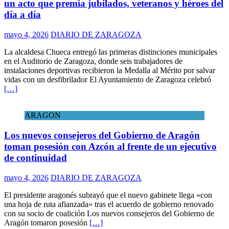
un acto que premia jubilados, veteranos y héroes del
día a día
mayo 4, 2026
DIARIO DE ZARAGOZA
La alcaldesa Chueca entregó las primeras distinciones municipales
en el Auditorio de Zaragoza, donde seis trabajadores de
instalaciones deportivas recibieron la Medalla al Mérito por salvar
vidas con un desfibrilador El Ayuntamiento de Zaragoza celebró
[…]
ARAGON
Los nuevos consejeros del Gobierno de Aragón
toman posesión con Azcón al frente de un ejecutivo
de continuidad
mayo 4, 2026
DIARIO DE ZARAGOZA
El presidente aragonés subrayó que el nuevo gabinete llega «con
una hoja de ruta afianzada» tras el acuerdo de gobierno renovado
con su socio de coalición Los nuevos consejeros del Gobierno de
Aragón tomaron posesión
[…]