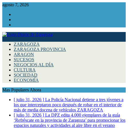
agosto 7, 2026
Facebook
Instagram
Twitter
ZARAGOZA
ZARAGOZA PROVINCIA
ARAGON
SUCESOS
NEGOCIOS AL DÍA
CULTURA
SOCIEDAD
ECONOMÍA
Mas Populares Ahora
[ julio 31, 2026 ]
La Policía Nacional detiene a tres jóvenes a
los que interceptaron poco después de robar en el interior de
más de media docena de vehículos
ZARAGOZA
[ julio 31, 2026 ]
La DPZ edita 4.000 ejemplares de la guía
‘Refréscate en la provincia de Zaragoza’ para promocionar los
espacios naturales y actividades al aire libre en el verano