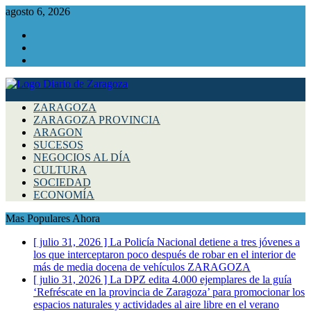
agosto 6, 2026
Facebook
Instagram
Twitter
ZARAGOZA
ZARAGOZA PROVINCIA
ARAGON
SUCESOS
NEGOCIOS AL DÍA
CULTURA
SOCIEDAD
ECONOMÍA
Mas Populares Ahora
[ julio 31, 2026 ]
La Policía Nacional detiene a tres jóvenes a
los que interceptaron poco después de robar en el interior de
más de media docena de vehículos
ZARAGOZA
[ julio 31, 2026 ]
La DPZ edita 4.000 ejemplares de la guía
‘Refréscate en la provincia de Zaragoza’ para promocionar los
espacios naturales y actividades al aire libre en el verano