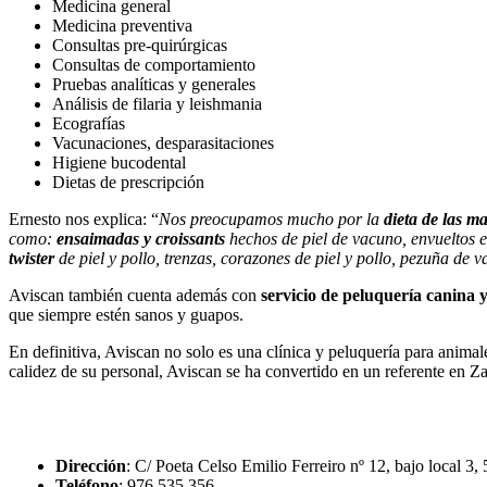
Medicina general
Medicina preventiva
Consultas pre-quirúrgicas
Consultas de comportamiento
Pruebas analíticas y generales
Análisis de filaria y leishmania
Ecografías
Vacunaciones, desparasitaciones
Higiene bucodental
Dietas de prescripción
Ernesto nos explica: “
Nos preocupamos mucho por la
dieta de las ma
como:
ensaimadas y croissants
hechos de piel de vacuno, envueltos e
twister
de piel y pollo, trenzas, corazones de piel y pollo, pezuña de 
Aviscan también cuenta además con
servicio de peluquería canina y
que siempre estén sanos y guapos.
En definitiva, Aviscan no solo es una clínica y peluquería para animale
calidez de su personal, Aviscan se ha convertido en un referente en Z
Dirección
: C/ Poeta Celso Emilio Ferreiro nº 12, bajo local 3
Teléfono
: 976 535 356