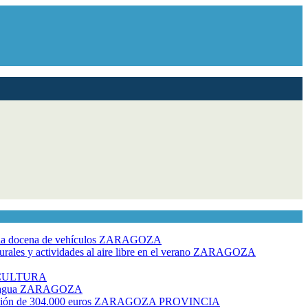
dia docena de vehículos
ZARAGOZA
ales y actividades al aire libre en el verano
ZARAGOZA
CULTURA
 agua
ZARAGOZA
rsión de 304.000 euros
ZARAGOZA PROVINCIA