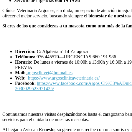
Servicio de urgencias
660 19 19 86
Clínica Veterinaria Argos es, sin duda, un espacio de atención integra
ofrecer el mejor servicio, buscando siempre el
bienestar de nuestras
Si eres de los que consideras a tu mascota como uno más de la fami
Dirección:
C/ Aljaferia nº 14 Zaragoza
Teléfonos:
976 445570—URGENCIAS 660 191 986
Horario:
De lunes a viernes de 10:00h a 13:00h y 16:30h 
PREVIA
Mail:
argosclinvet@hotmail.es
Web:
https://www.argosclinicaveterinaria.es/
Facebook
:
https://www.facebook.com/Argos-Cl%C3%ADnica-
2030029523971425/
Continuamos nuestras visitas desplazándonos hasta el zaragozano barr
servicios para el cuidado de nuestras mascotas.
Al llegar a Aviscan
Ernesto
, su gerente nos recibe con una sonrisa y 