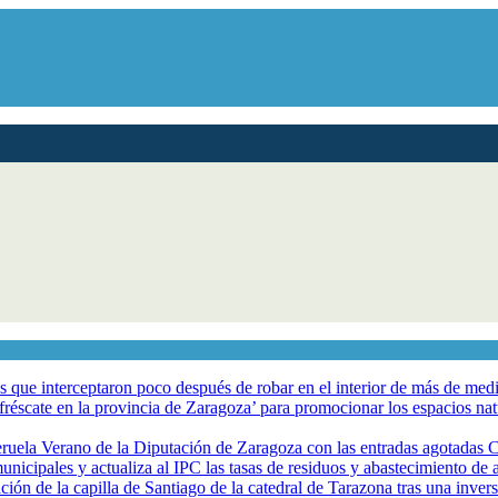
los que interceptaron poco después de robar en el interior de más de me
éscate en la provincia de Zaragoza’ para promocionar los espacios natur
eruela Verano de la Diputación de Zaragoza con las entradas agotadas
nicipales y actualiza al IPC las tasas de residuos y abastecimiento de
ción de la capilla de Santiago de la catedral de Tarazona tras una inve