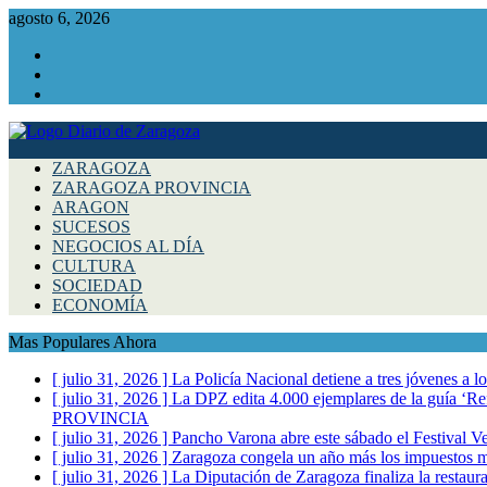
agosto 6, 2026
Facebook
Instagram
Twitter
ZARAGOZA
ZARAGOZA PROVINCIA
ARAGON
SUCESOS
NEGOCIOS AL DÍA
CULTURA
SOCIEDAD
ECONOMÍA
Mas Populares Ahora
[ julio 31, 2026 ]
La Policía Nacional detiene a tres jóvenes a 
[ julio 31, 2026 ]
La DPZ edita 4.000 ejemplares de la guía ‘Refr
PROVINCIA
[ julio 31, 2026 ]
Pancho Varona abre este sábado el Festival V
[ julio 31, 2026 ]
Zaragoza congela un año más los impuestos mu
[ julio 31, 2026 ]
La Diputación de Zaragoza finaliza la restaura