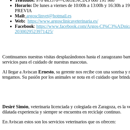
Teléfonos:
976 445570—URGENCIAS 660 191 986
Horario:
De lunes a viernes de 10:00h a 13:00h y 16:30h 
PREVIA
Mail:
argosclinvet@hotmail.es
Web:
https://www.argosclinicaveterinaria.es/
Facebook
:
https://www.facebook.com/Argos-Cl%C3%ADnica-
2030029523971425/
Continuamos nuestras visitas desplazándonos hasta el zaragozano barr
servicios para el cuidado de nuestras mascotas.
Al llegar a Aviscan
Ernesto
, su gerente nos recibe con una sonrisa y 
tengamos. Su pasión por los animales se nota en el cuidado que brindan
Desiré Simón
, veterinaria licenciada y colegiada en Zaragoza, es la 
dilatada experiencia y siempre se encuentra en reciclaje continuo.
En Aviscan estos son los servicios veterinarios que os ofrecen: