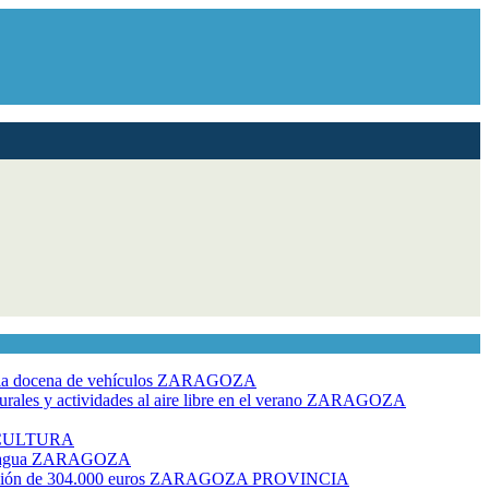
dia docena de vehículos
ZARAGOZA
ales y actividades al aire libre en el verano
ZARAGOZA
CULTURA
 agua
ZARAGOZA
rsión de 304.000 euros
ZARAGOZA PROVINCIA