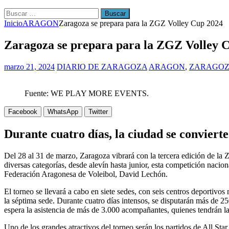
Buscar:
Inicio
ARAGON
Zaragoza se prepara para la ZGZ Volley Cup 2024
Zaragoza se prepara para la ZGZ Volley 
marzo 21, 2024
DIARIO DE ZARAGOZA
ARAGON
,
ZARAGO
Fuente: WE PLAY MORE EVENTS.
Facebook
WhatsApp
Twitter
Durante cuatro días, la ciudad se convierte 
Del 28 al 31 de marzo, Zaragoza vibrará con la tercera edición de la
diversas categorías, desde alevín hasta junior, esta competición nacio
Federación Aragonesa de Voleibol, David Lechón.
El torneo se llevará a cabo en siete sedes, con seis centros deporti
la séptima sede. Durante cuatro días intensos, se disputarán más de 
espera la asistencia de más de 3.000 acompañantes, quienes tendrán l
Uno de los grandes atractivos del torneo serán los partidos de All St