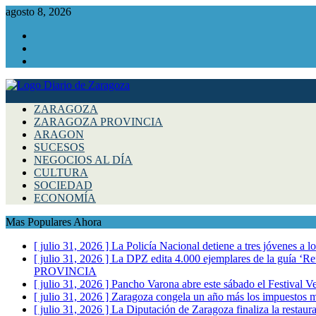
agosto 8, 2026
Facebook
Instagram
Twitter
ZARAGOZA
ZARAGOZA PROVINCIA
ARAGON
SUCESOS
NEGOCIOS AL DÍA
CULTURA
SOCIEDAD
ECONOMÍA
Mas Populares Ahora
[ julio 31, 2026 ]
La Policía Nacional detiene a tres jóvenes a 
[ julio 31, 2026 ]
La DPZ edita 4.000 ejemplares de la guía ‘Refr
PROVINCIA
[ julio 31, 2026 ]
Pancho Varona abre este sábado el Festival V
[ julio 31, 2026 ]
Zaragoza congela un año más los impuestos mu
[ julio 31, 2026 ]
La Diputación de Zaragoza finaliza la restaura