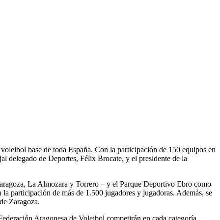
 voleibol base de toda España. Con la participación de 150 equipos en
al delegado de Deportes, Félix Brocate, y el presidente de la
e Zaragoza, La Almozara y Torrero – y el Parque Deportivo Ebro como
n la participación de más de 1.500 jugadores y jugadoras. Además, se
 de Zaragoza.
a Federación Aragonesa de Voleibol competirán en cada categoría,