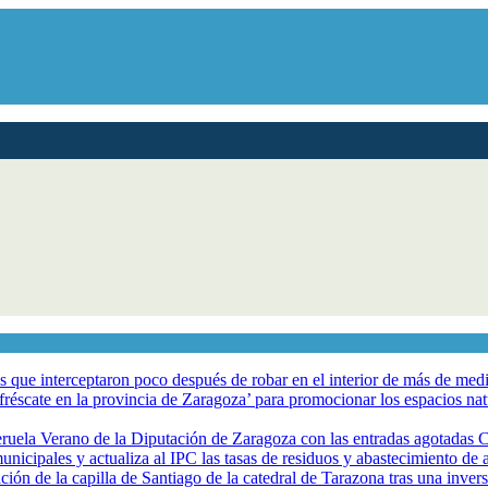
los que interceptaron poco después de robar en el interior de más de me
éscate en la provincia de Zaragoza’ para promocionar los espacios natur
eruela Verano de la Diputación de Zaragoza con las entradas agotadas
nicipales y actualiza al IPC las tasas de residuos y abastecimiento de
ción de la capilla de Santiago de la catedral de Tarazona tras una inve