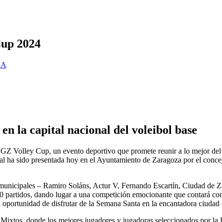
Cup 2024
ZA
en la capital nacional del voleibol base
 ZGZ Volley Cup, un evento deportivo que promete reunir a lo mejor del
nal ha sido presentada hoy en el Ayuntamiento de Zaragoza por el concej
vos municipales – Ramiro Soláns, Actur V, Fernando Escartín, Ciudad d
250 partidos, dando lugar a una competición emocionante que contará co
a oportunidad de disfrutar de la Semana Santa en la encantadora ciudad
ar Mixtos, donde los mejores jugadores y jugadoras seleccionados por l