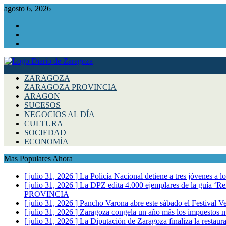
agosto 6, 2026
Facebook
Instagram
Twitter
ZARAGOZA
ZARAGOZA PROVINCIA
ARAGON
SUCESOS
NEGOCIOS AL DÍA
CULTURA
SOCIEDAD
ECONOMÍA
Mas Populares Ahora
[ julio 31, 2026 ]
La Policía Nacional detiene a tres jóvenes a 
[ julio 31, 2026 ]
La DPZ edita 4.000 ejemplares de la guía ‘Refr
PROVINCIA
[ julio 31, 2026 ]
Pancho Varona abre este sábado el Festival V
[ julio 31, 2026 ]
Zaragoza congela un año más los impuestos mu
[ julio 31, 2026 ]
La Diputación de Zaragoza finaliza la restaura