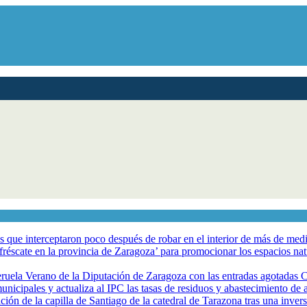
los que interceptaron poco después de robar en el interior de más de me
éscate en la provincia de Zaragoza’ para promocionar los espacios natur
eruela Verano de la Diputación de Zaragoza con las entradas agotadas
nicipales y actualiza al IPC las tasas de residuos y abastecimiento de
ción de la capilla de Santiago de la catedral de Tarazona tras una inve