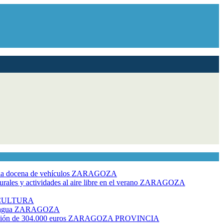
dia docena de vehículos
ZARAGOZA
ales y actividades al aire libre en el verano
ZARAGOZA
CULTURA
 agua
ZARAGOZA
rsión de 304.000 euros
ZARAGOZA PROVINCIA