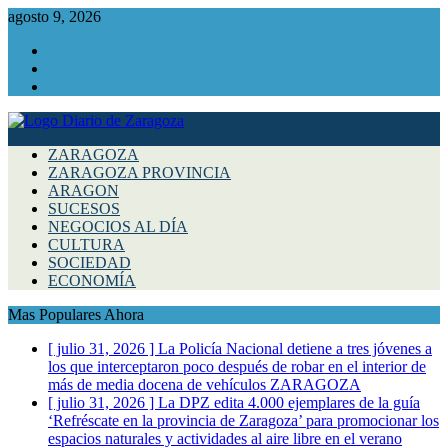
agosto 9, 2026
Facebook
Instagram
Twitter
ZARAGOZA
ZARAGOZA PROVINCIA
ARAGON
SUCESOS
NEGOCIOS AL DÍA
CULTURA
SOCIEDAD
ECONOMÍA
Mas Populares Ahora
[ julio 31, 2026 ]
La Policía Nacional detiene a tres jóvenes a
los que interceptaron poco después de robar en el interior de
más de media docena de vehículos
ZARAGOZA
[ julio 31, 2026 ]
La DPZ edita 4.000 ejemplares de la guía
‘Refréscate en la provincia de Zaragoza’ para promocionar los
espacios naturales y actividades al aire libre en el verano