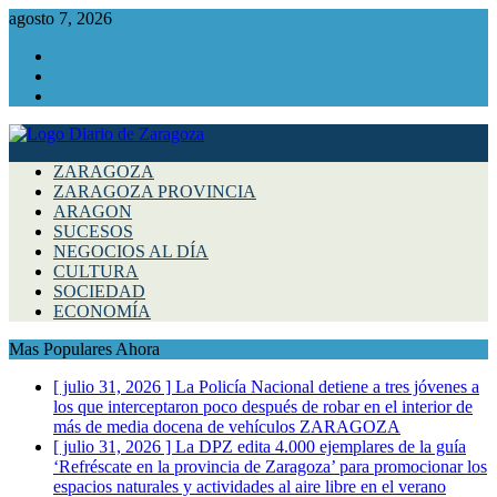
agosto 7, 2026
Facebook
Instagram
Twitter
ZARAGOZA
ZARAGOZA PROVINCIA
ARAGON
SUCESOS
NEGOCIOS AL DÍA
CULTURA
SOCIEDAD
ECONOMÍA
Mas Populares Ahora
[ julio 31, 2026 ]
La Policía Nacional detiene a tres jóvenes a
los que interceptaron poco después de robar en el interior de
más de media docena de vehículos
ZARAGOZA
[ julio 31, 2026 ]
La DPZ edita 4.000 ejemplares de la guía
‘Refréscate en la provincia de Zaragoza’ para promocionar los
espacios naturales y actividades al aire libre en el verano