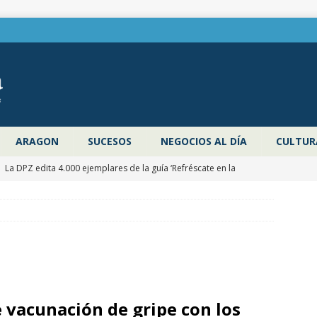
ARAGON
SUCESOS
NEGOCIOS AL DÍA
CULTUR
]
La DPZ edita 4.000 ejemplares de la guía ‘Refréscate en la
ragoza’ para promocionar los espacios naturales y actividades al
 verano
ZARAGOZA PROVINCIA
]
Pancho Varona abre este sábado el Festival Veruela Verano de
de Zaragoza con las entradas agotadas
CULTURA
]
Zaragoza congela un año más los impuestos municipales y
vacunación de gripe con los
C las tasas de residuos y abastecimiento de agua
ZARAGOZA