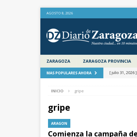
AGOSTO 8, 2026
ZARAGOZA
ZARAGOZA PROVINCIA
[ julio 31, 2026 
MAS POPULARES AHORA
provincia de Za
INICIO
gripe
aire libre en el
[ julio 31, 2026 
gripe
la Diputación 
ARAGON
[ julio 31, 2026 
Comienza la campaña de 
actualiza al IP