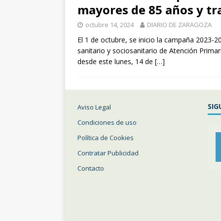
mayores de 85 años y tr
[ julio 31, 2026 
octubre 14, 2024
DIARIO DE ZARAGOZA
de Santiago de 
El 1 de octubre, se inicio la campaña 2023-
ZARAGOZA PRO
sanitario y sociosanitario de Atención Pri
desde este lunes, 14 de
[…]
[ julio 31, 2026 
interceptaron 
vehículos
ZA
SIG
Aviso Legal
Condiciones de uso
Política de Cookies
Contratar Publicidad
Contacto