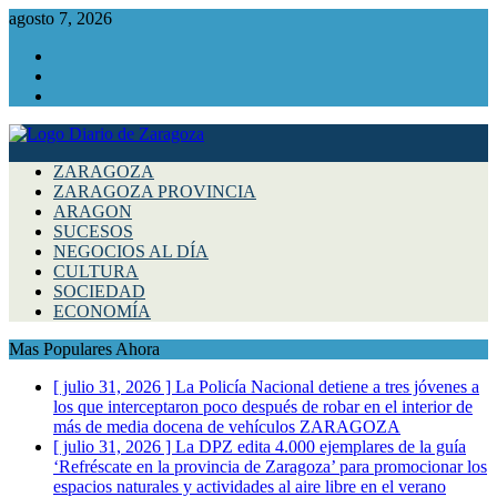
agosto 7, 2026
Facebook
Instagram
Twitter
ZARAGOZA
ZARAGOZA PROVINCIA
ARAGON
SUCESOS
NEGOCIOS AL DÍA
CULTURA
SOCIEDAD
ECONOMÍA
Mas Populares Ahora
[ julio 31, 2026 ]
La Policía Nacional detiene a tres jóvenes a
los que interceptaron poco después de robar en el interior de
más de media docena de vehículos
ZARAGOZA
[ julio 31, 2026 ]
La DPZ edita 4.000 ejemplares de la guía
‘Refréscate en la provincia de Zaragoza’ para promocionar los
espacios naturales y actividades al aire libre en el verano