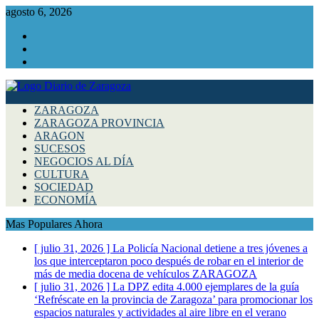
agosto 6, 2026
Facebook
Instagram
Twitter
ZARAGOZA
ZARAGOZA PROVINCIA
ARAGON
SUCESOS
NEGOCIOS AL DÍA
CULTURA
SOCIEDAD
ECONOMÍA
Mas Populares Ahora
[ julio 31, 2026 ]
La Policía Nacional detiene a tres jóvenes a
los que interceptaron poco después de robar en el interior de
más de media docena de vehículos
ZARAGOZA
[ julio 31, 2026 ]
La DPZ edita 4.000 ejemplares de la guía
‘Refréscate en la provincia de Zaragoza’ para promocionar los
espacios naturales y actividades al aire libre en el verano