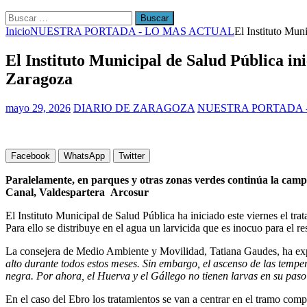
Buscar:
Inicio
NUESTRA PORTADA - LO MAS ACTUAL
El Instituto Mun
El Instituto Municipal de Salud Pública in
Zaragoza
mayo 29, 2026
DIARIO DE ZARAGOZA
NUESTRA PORTADA 
Facebook
WhatsApp
Twitter
Paralelamente, en parques y otras zonas verdes continúa la campa
Canal, Valdespartera Arcosur
El Instituto Municipal de Salud Pública ha iniciado este viernes el tra
Para ello se distribuye en el agua un larvicida que es inocuo para el
La consejera de Medio Ambiente y Movilidad, Tatiana Gaudes, ha ex
alto durante todos estos meses. Sin embargo, el ascenso de las temper
negra. Por ahora, el Huerva y el Gállego no tienen larvas en su pa
En el caso del Ebro los tratamientos se van a centrar en el tramo com