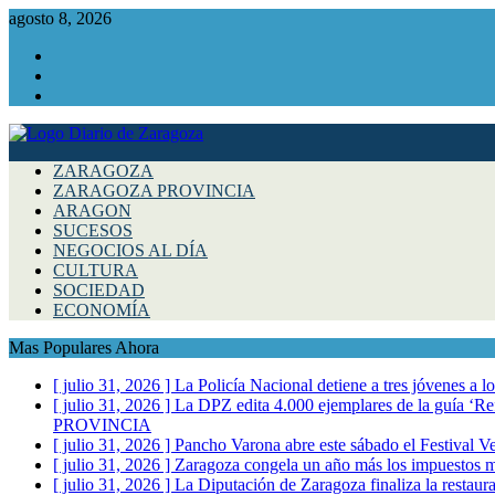
agosto 8, 2026
Facebook
Instagram
Twitter
ZARAGOZA
ZARAGOZA PROVINCIA
ARAGON
SUCESOS
NEGOCIOS AL DÍA
CULTURA
SOCIEDAD
ECONOMÍA
Mas Populares Ahora
[ julio 31, 2026 ]
La Policía Nacional detiene a tres jóvenes a 
[ julio 31, 2026 ]
La DPZ edita 4.000 ejemplares de la guía ‘Refr
PROVINCIA
[ julio 31, 2026 ]
Pancho Varona abre este sábado el Festival V
[ julio 31, 2026 ]
Zaragoza congela un año más los impuestos mu
[ julio 31, 2026 ]
La Diputación de Zaragoza finaliza la restaura