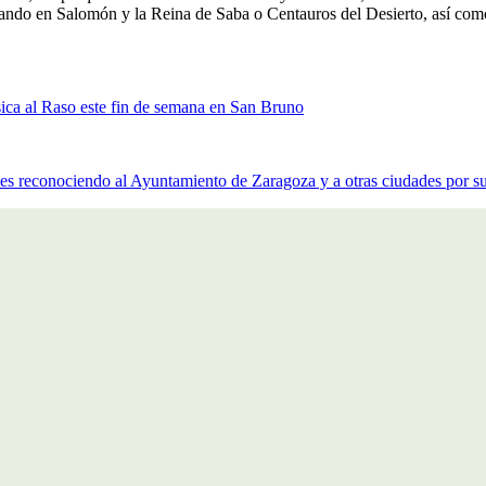
atando en Salomón y la Reina de Saba o Centauros del Desierto, así co
ica al Raso este fin de semana en San Bruno
reconociendo al Ayuntamiento de Zaragoza y a otras ciudades por su 