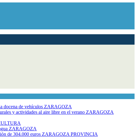
dia docena de vehículos
ZARAGOZA
ales y actividades al aire libre en el verano
ZARAGOZA
CULTURA
 agua
ZARAGOZA
rsión de 304.000 euros
ZARAGOZA PROVINCIA