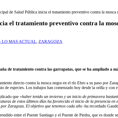
icipal de Salud Pública inicia el tratamiento preventivo contra la mosca
icia el tratamiento preventivo contra la mos
- LO MAS ACTUAL
,
ZARAGOZA
ña de tratamiento contra las garrapatas, que se ha ampliado a más z
tamiento directo contra la mosca negra en el río Ebro a su paso por Zarag
 resto de especies. Los trabajos han comenzado hoy desde la orilla y co
plicado que «
haber tenido un invierno y un inicio de primavera bastante
aturas de estos últimos días ha favorecido el inicio de la presencia en 
so por Zaragoza. El objetivo que tenemos cada año
-ha recordado Gaud
prendido entre el Puente Santiago y el Puente de Piedra, que es donde s