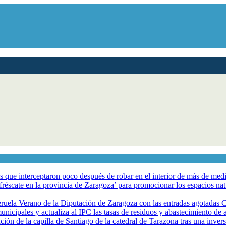
los que interceptaron poco después de robar en el interior de más de me
éscate en la provincia de Zaragoza’ para promocionar los espacios natur
eruela Verano de la Diputación de Zaragoza con las entradas agotadas
nicipales y actualiza al IPC las tasas de residuos y abastecimiento de
ción de la capilla de Santiago de la catedral de Tarazona tras una inve