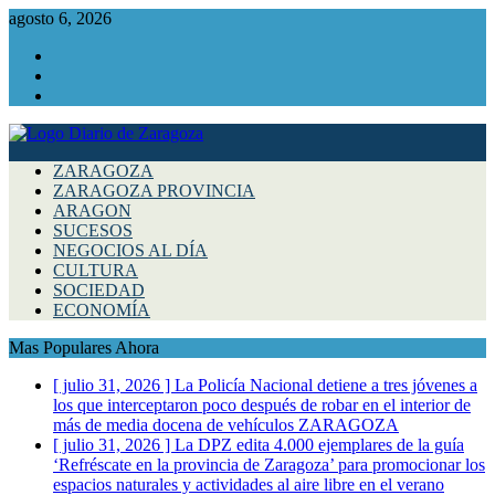
agosto 6, 2026
Facebook
Instagram
Twitter
ZARAGOZA
ZARAGOZA PROVINCIA
ARAGON
SUCESOS
NEGOCIOS AL DÍA
CULTURA
SOCIEDAD
ECONOMÍA
Mas Populares Ahora
[ julio 31, 2026 ]
La Policía Nacional detiene a tres jóvenes a
los que interceptaron poco después de robar en el interior de
más de media docena de vehículos
ZARAGOZA
[ julio 31, 2026 ]
La DPZ edita 4.000 ejemplares de la guía
‘Refréscate en la provincia de Zaragoza’ para promocionar los
espacios naturales y actividades al aire libre en el verano