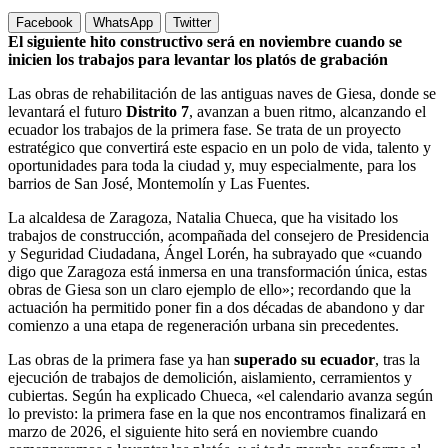
Facebook
WhatsApp
Twitter
El siguiente hito constructivo será en noviembre cuando se
inicien los trabajos para levantar los platós de grabación
Las obras de rehabilitación de las antiguas naves de Giesa, donde se
levantará el futuro
Distrito 7
, avanzan a buen ritmo, alcanzando el
ecuador los trabajos de la primera fase. Se trata de un proyecto
estratégico que convertirá este espacio en un polo de vida, talento y
oportunidades para toda la ciudad y, muy especialmente, para los
barrios de San José, Montemolín y Las Fuentes.
La alcaldesa de Zaragoza, Natalia Chueca, que ha visitado los
trabajos de construcción, acompañada del consejero de Presidencia
y Seguridad Ciudadana, Ángel Lorén, ha subrayado que «cuando
digo que Zaragoza está inmersa en una transformación única, estas
obras de Giesa son un claro ejemplo de ello»; recordando que la
actuación ha permitido poner fin a dos décadas de abandono y dar
comienzo a una etapa de regeneración urbana sin precedentes.
Las obras de la primera fase ya han
superado su ecuador
, tras la
ejecución de trabajos de demolición, aislamiento, cerramientos y
cubiertas. Según ha explicado Chueca, «el calendario avanza según
lo previsto: la primera fase en la que nos encontramos finalizará en
marzo de 2026, el siguiente hito será en noviembre cuando