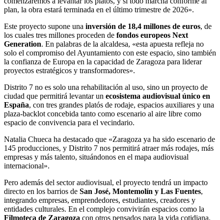
comenzaremos a levantar los platós, y si todo marcha conforme al
plan, la obra estará terminada en el último trimestre de 2026».
Este proyecto supone una
inversión de 18,4 millones de euros
, de
los cuales tres millones proceden de
fondos europeos Next
Generation
. En palabras de la alcaldesa, «esta apuesta refleja no
solo el compromiso del Ayuntamiento con este espacio, sino también
la confianza de Europa en la capacidad de Zaragoza para liderar
proyectos estratégicos y transformadores».
Distrito 7 no es solo una rehabilitación al uso, sino un proyecto de
ciudad que permitirá levantar un
ecosistema audiovisual único en
España
, con tres grandes platós de rodaje, espacios auxiliares y una
plaza-backlot concebida tanto como escenario al aire libre como
espacio de convivencia para el vecindario.
Natalia Chueca ha destacado que «Zaragoza ya ha sido escenario de
145 producciones, y Distrito 7 nos permitirá atraer más rodajes, más
empresas y más talento, situándonos en el mapa audiovisual
internacional».
Pero además del sector audiovisual, el proyecto tendrá un impacto
directo en los barrios de
San José, Montemolín y Las Fuentes
,
integrando empresas, emprendedores, estudiantes, creadores y
entidades culturales. En el complejo convivirán espacios como la
Filmoteca de Zaragoza
con otros pensados para la vida cotidiana,