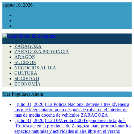
agosto 10, 2026
Facebook
Instagram
Twitter
ZARAGOZA
ZARAGOZA PROVINCIA
ARAGON
SUCESOS
NEGOCIOS AL DÍA
CULTURA
SOCIEDAD
ECONOMÍA
Mas Populares Ahora
[ julio 31, 2026 ]
La Policía Nacional detiene a tres jóvenes a
los que interceptaron poco después de robar en el interior de
más de media docena de vehículos
ZARAGOZA
[ julio 31, 2026 ]
La DPZ edita 4.000 ejemplares de la guía
‘Refréscate en la provincia de Zaragoza’ para promocionar los
espacios naturales y actividades al aire libre en el verano