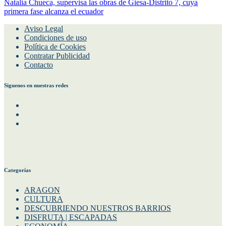
Natalia Chueca, supervisa las obras de Giesa-Distrito 7, cuya
primera fase alcanza el ecuador
Aviso Legal
Condiciones de uso
Política de Cookies
Contratar Publicidad
Contacto
Siguenos en nuestras redes
Facebook
Instagram
Twitter
Categorías
ARAGON
CULTURA
DESCUBRIENDO NUESTROS BARRIOS
DISFRUTA | ESCAPADAS