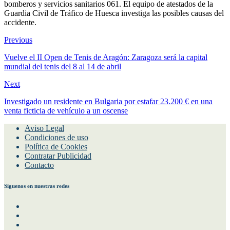
bomberos y servicios sanitarios 061. El equipo de atestados de la
Guardia Civil de Tráfico de Huesca investiga las posibles causas del
accidente.
Previous
Vuelve el II Open de Tenis de Aragón: Zaragoza será la capital
mundial del tenis del 8 al 14 de abril
Next
Investigado un residente en Bulgaria por estafar 23.200 € en una
venta ficticia de vehículo a un oscense
Aviso Legal
Condiciones de uso
Política de Cookies
Contratar Publicidad
Contacto
Siguenos en nuestras redes
Facebook
Instagram
Twitter