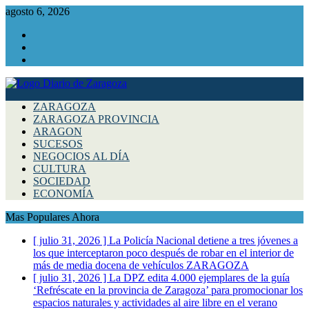
agosto 6, 2026
Facebook
Instagram
Twitter
ZARAGOZA
ZARAGOZA PROVINCIA
ARAGON
SUCESOS
NEGOCIOS AL DÍA
CULTURA
SOCIEDAD
ECONOMÍA
Mas Populares Ahora
[ julio 31, 2026 ]
La Policía Nacional detiene a tres jóvenes a
los que interceptaron poco después de robar en el interior de
más de media docena de vehículos
ZARAGOZA
[ julio 31, 2026 ]
La DPZ edita 4.000 ejemplares de la guía
‘Refréscate en la provincia de Zaragoza’ para promocionar los
espacios naturales y actividades al aire libre en el verano