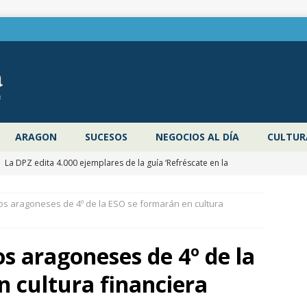
ARAGON
SUCESOS
NEGOCIOS AL DÍA
CULTUR
]
La DPZ edita 4.000 ejemplares de la guía ‘Refréscate en la
ragoza’ para promocionar los espacios naturales y actividades al
s aragoneses de 4º de la ESO se formarán en cultura
 verano
ZARAGOZA PROVINCIA
]
Pancho Varona abre este sábado el Festival Veruela Verano de
s aragoneses de 4º de la
de Zaragoza con las entradas agotadas
CULTURA
 cultura financiera
]
Zaragoza congela un año más los impuestos municipales y
C las tasas de residuos y abastecimiento de agua
ZARAGOZA