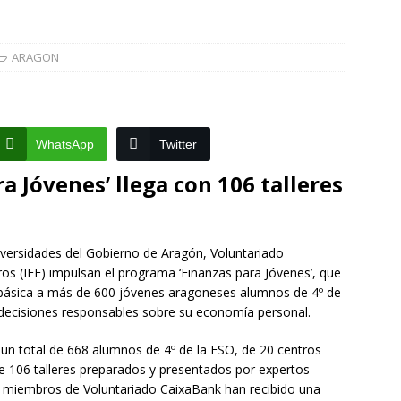
]
La Diputación de Zaragoza finaliza la restauración de la capilla
la catedral de Tarazona tras una inversión de 304.000 euros
ARAGON
VINCIA
]
La Policía Nacional detiene a tres jóvenes a los que
WhatsApp
Twitter
poco después de robar en el interior de más de media docena de
a Jóvenes’ llega con 106 talleres
RAGOZA
versidades del Gobierno de Aragón, Voluntariado
ros (IEF) impulsan el programa ‘Finanzas para Jóvenes’, que
a básica a más de 600 jóvenes aragoneses alumnos de 4º de
 decisiones responsables sobre su economía personal.
 un total de 668 alumnos de 4º de la ESO, de 20 centros
e 106 talleres preparados y presentados por expertos
los miembros de Voluntariado CaixaBank han recibido una