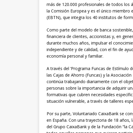
más de 120.000 profesionales de todos los á
la Comisión Europea y es el único miembro e
(EBTN), que integra los 40 institutos de for
Como parte del modelo de banca sostenible,
financiera de clientes, accionistas y, en gen
durante muchos años, impulsar el conocimien
independiente y de calidad, con el fin de ay
economía personal y familiar.
A través del ‘Programa Funcas de Estímulo de
las Cajas de Ahorro (Funcas) y la Asociació
continúa trabajando diariamente con el objet
personas sobre la importancia de adquirir un
formativas que cubren necesidades específ
situación vulnerable, a través de talleres es
Por su parte, Voluntariado CaixaBank se con
en España. Con una trayectoria de 18 años,
del Grupo CaixaBank y de la Fundación “la Ca