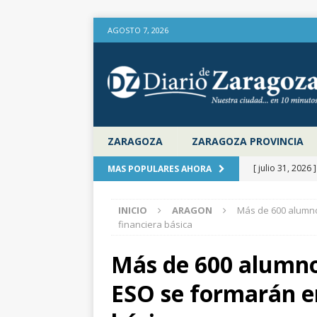
AGOSTO 7, 2026
ZARAGOZA
ZARAGOZA PROVINCIA
[ julio 31, 2026 
MAS POPULARES AHORA
provincia de Za
INICIO
ARAGON
Más de 600 alumno
aire libre en el
financiera básica
[ julio 31, 2026 
Más de 600 alumno
la Diputación 
ESO se formarán en
[ julio 31, 2026 
actualiza al IP