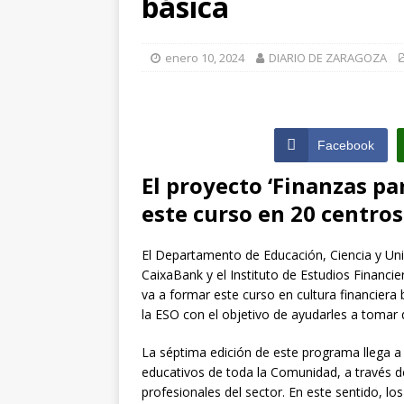
básica
[ julio 31, 2026 
de Santiago de 
enero 10, 2024
DIARIO DE ZARAGOZA
ZARAGOZA PRO
[ julio 31, 2026 
Facebook
interceptaron 
El proyecto ‘Finanzas par
vehículos
ZA
este curso en 20 centros
El Departamento de Educación, Ciencia y Uni
CaixaBank y el Instituto de Estudios Financie
va a formar este curso en cultura financier
la ESO con el objetivo de ayudarles a tomar
La séptima edición de este programa llega a
educativos de toda la Comunidad, a través d
profesionales del sector. En este sentido, 