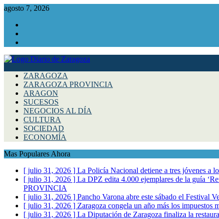
agosto 7, 2026
Facebook
Instagram
Twitter
ZARAGOZA
ZARAGOZA PROVINCIA
ARAGON
SUCESOS
NEGOCIOS AL DÍA
CULTURA
SOCIEDAD
ECONOMÍA
Mas Populares Ahora
[ julio 31, 2026 ]
La Policía Nacional detiene a tres jóvenes a 
[ julio 31, 2026 ]
La DPZ edita 4.000 ejemplares de la guía ‘Refr
PROVINCIA
[ julio 31, 2026 ]
Pancho Varona abre este sábado el Festival V
[ julio 31, 2026 ]
Zaragoza congela un año más los impuestos mu
[ julio 31, 2026 ]
La Diputación de Zaragoza finaliza la restaura