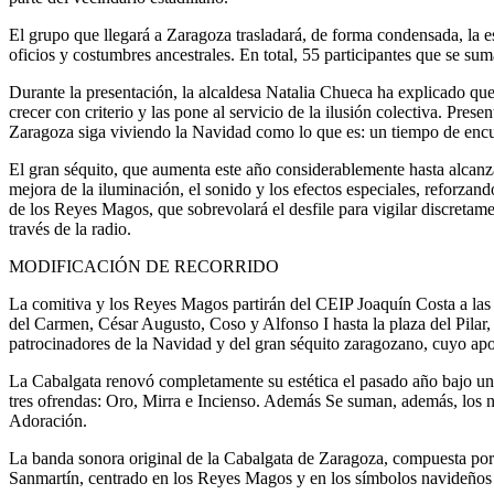
El grupo que llegará a Zaragoza trasladará, de forma condensada, la e
oficios y costumbres ancestrales. En total, 55 participantes que se suma
Durante la presentación, la alcaldesa Natalia Chueca ha explicado que
crecer con criterio y las pone al servicio de la ilusión colectiva. Pre
Zaragoza siga viviendo la Navidad como lo que es: un tiempo de encuen
El gran séquito, que aumenta este año considerablemente hasta alcanz
mejora de la iluminación, el sonido y los efectos especiales, reforzand
de los Reyes Magos, que sobrevolará el desfile para vigilar discretam
través de la radio.
MODIFICACIÓN DE RECORRIDO
La comitiva y los Reyes Magos partirán del CEIP Joaquín Costa a las 
del Carmen, César Augusto, Coso y Alfonso I hasta la plaza del Pilar,
patrocinadores de la Navidad y del gran séquito zaragozano, cuyo apoy
La Cabalgata renovó completamente su estética el pasado año bajo una 
tres ofrendas: Oro, Mirra e Incienso. Además Se suman, además, los nu
Adoración.
La banda sonora original de la Cabalgata de Zaragoza, compuesta por A
Sanmartín, centrado en los Reyes Magos y en los símbolos navideños as