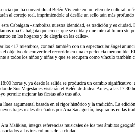
sencia que ha convertido al Belén Viviente en un referente cultural: mú
rán al cortejo real, imprimiéndole al desfile un sello aún más profundo d
 esta Cabalgata «simboliza nuestra identidad, es tradición y es ciudad.
sentamos una Cabalgata que crece, que se cuida y que mira al futuro sin 
tro en los hogares y de alegría en las calles».
ar los 417 miembros, contará también con un espectacular ángel anunci
o el objetivo de convertir el recorrido en una experiencia memorable. El 
ente a todos los niños y niñas y que se recupera como vínculo también 
18:00 horas y, ya desde la salida se producirá un cambio significativ
 donde Sus Majestades visitarán el Belén de Judea. Antes, a las 17:30 h
o permite mejorar las fiestas año tras año.
línea argumental basada en el rigor histórico y la tradición. La edició
evos trajes reales diseñados por Ana Sanagustín, inspirados en las tradi
ra Malikian, integra referencias musicales de los tres ámbitos geográf
ociados a las tres culturas de la ciudad.