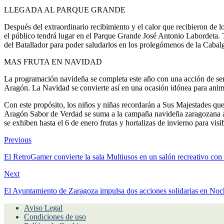
LLEGADA AL PARQUE GRANDE
Después del extraordinario recibimiento y el calor que recibieron de l
el público tendrá lugar en el Parque Grande José Antonio Labordeta. Ta
del Batallador para poder saludarlos en los prolegómenos de la Cabalg
MAS FRUTA EN NAVIDAD
La programación navideña se completa este año con una acción de sen
Aragón. La Navidad se convierte así en una ocasión idónea para anim
Con este propósito, los niños y niñas recordarán a Sus Majestades que
Aragón Sabor de Verdad se suma a la campaña navideña zaragozana a t
se exhiben hasta el 6 de enero frutas y hortalizas de invierno para visibi
Previous
El RetroGamer convierte la sala Multiusos en un salón recreativo co
Next
El Ayuntamiento de Zaragoza impulsa dos acciones solidarias en Noch
Aviso Legal
Condiciones de uso