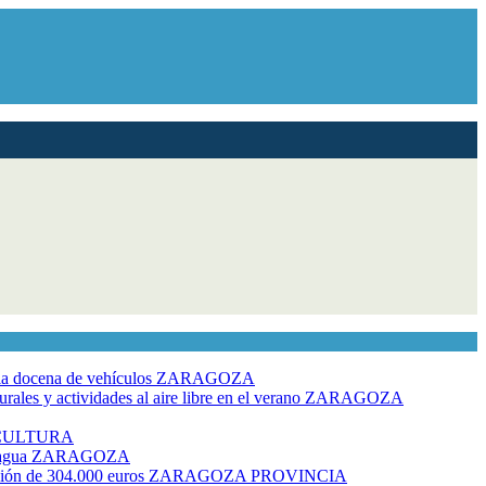
dia docena de vehículos
ZARAGOZA
ales y actividades al aire libre en el verano
ZARAGOZA
CULTURA
 agua
ZARAGOZA
rsión de 304.000 euros
ZARAGOZA PROVINCIA