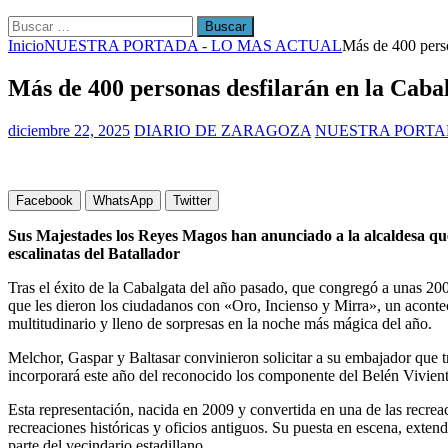
Buscar:
Inicio
NUESTRA PORTADA - LO MAS ACTUAL
Más de 400 perso
Más de 400 personas desfilarán en la Cabalg
diciembre 22, 2025
DIARIO DE ZARAGOZA
NUESTRA PORTA
Facebook
WhatsApp
Twitter
Sus Majestades los Reyes Magos han anunciado a la alcaldesa que 
escalinatas del Batallador
Tras el éxito de la Cabalgata del año pasado, que congregó a unas 20
que les dieron los ciudadanos con «Oro, Incienso y Mirra», un acon
multitudinario y lleno de sorpresas en la noche más mágica del año.
Melchor, Gaspar y Baltasar convinieron solicitar a su embajador que tra
incorporará este año del reconocido los componente del Belén Vivient
Esta representación, nacida en 2009 y convertida en una de las recreac
recreaciones históricas y oficios antiguos. Su puesta en escena, exten
parte del vecindario estadillano.