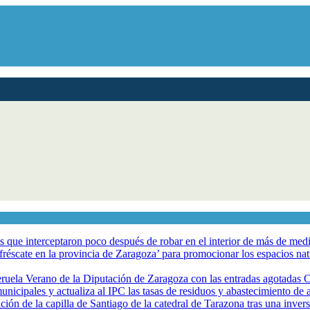
los que interceptaron poco después de robar en el interior de más de me
éscate en la provincia de Zaragoza’ para promocionar los espacios natur
eruela Verano de la Diputación de Zaragoza con las entradas agotadas
nicipales y actualiza al IPC las tasas de residuos y abastecimiento de
ción de la capilla de Santiago de la catedral de Tarazona tras una inve