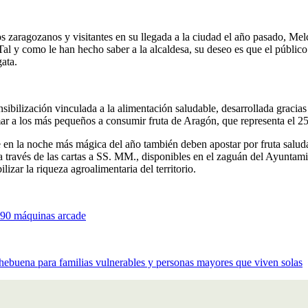
os zaragozanos y visitantes en su llegada a la ciudad el año pasado, Me
l y como le han hecho saber a la alcaldesa, su deseo es que el público 
ata.
sibilización vinculada a la alimentación saludable, desarrollada graci
ar a los más pequeños a consumir fruta de Aragón, que representa el 2
 en la noche más mágica del año también deben apostar por fruta saluda
ravés de las cartas a SS. MM., disponibles en el zaguán del Ayuntami
lizar la riqueza agroalimentaria del territorio.
n 90 máquinas arcade
ebuena para familias vulnerables y personas mayores que viven solas