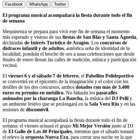
Facebook
WhatsApp
Twitter
El programa musical acompañará la fiesta durante todo el fin
de semana
Mequinenza se prepara para vivir este fin de semana el momento
más esperado y vistoso de sus
fiestas de San Blas y Santa Águeda
,
declaradas
de Interés Turístico de Aragón
. Los
concursos de
disfraces infantil y de adultos
, auténtica seña de identidad de la
localidad, pondrán el broche de oro a unas celebraciones que desde
finales de enero llenan las calles de tradición, música y participación
vecinal.
El
viernes 6 y el sábado 7 de febrero
, el
Pabellón Polideportivo
se convertirá en el epicentro de la imaginación y el color con los
desfiles de los dos concursos, ambos
dotados con más de 3.400
euros en premios en metálico
. No faltarán los
pasacalles
animados por la charanga La Bancha
, la música del
DJ Pelli
y
un ambiente festivo que se prolongará en la
Sala Vora Riu
y en las
sesiones de
discomóvil
.
El programa musical acompañará la fiesta durante todo el fin de
semana: el viernes actuará el grupo
Mi Mejor Versión
junto al DJ
de
El Gallo de Los 40 Principales
, mientras que el sábado tomará
el relevo la
orquesta Nueva Era
, para cerrar una noche en la que