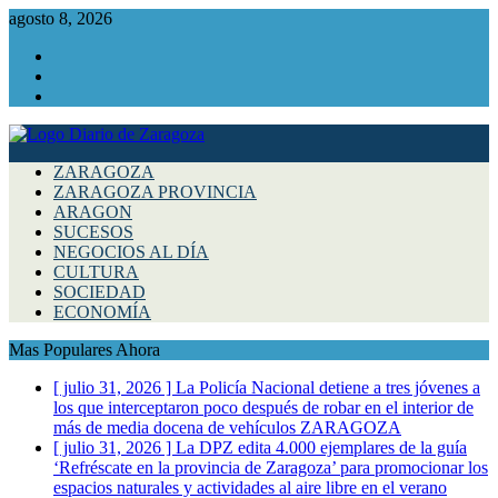
agosto 8, 2026
Facebook
Instagram
Twitter
ZARAGOZA
ZARAGOZA PROVINCIA
ARAGON
SUCESOS
NEGOCIOS AL DÍA
CULTURA
SOCIEDAD
ECONOMÍA
Mas Populares Ahora
[ julio 31, 2026 ]
La Policía Nacional detiene a tres jóvenes a
los que interceptaron poco después de robar en el interior de
más de media docena de vehículos
ZARAGOZA
[ julio 31, 2026 ]
La DPZ edita 4.000 ejemplares de la guía
‘Refréscate en la provincia de Zaragoza’ para promocionar los
espacios naturales y actividades al aire libre en el verano