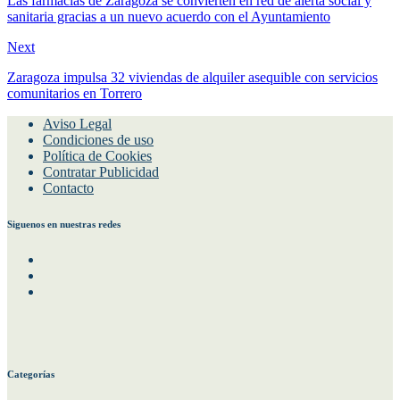
Las farmacias de Zaragoza se convierten en red de alerta social y
sanitaria gracias a un nuevo acuerdo con el Ayuntamiento
Next
Zaragoza impulsa 32 viviendas de alquiler asequible con servicios
comunitarios en Torrero
Aviso Legal
Condiciones de uso
Política de Cookies
Contratar Publicidad
Contacto
Siguenos en nuestras redes
Facebook
Instagram
Twitter
Categorías