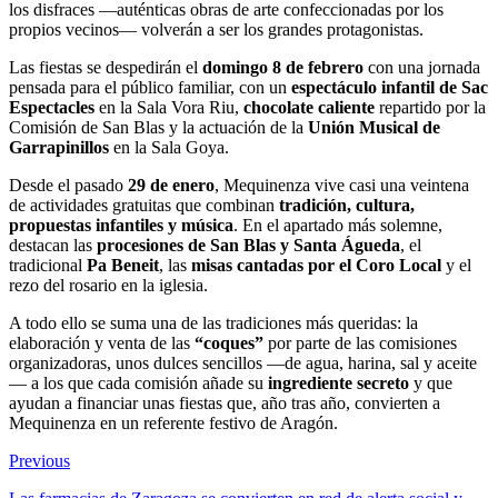
los disfraces —auténticas obras de arte confeccionadas por los
propios vecinos— volverán a ser los grandes protagonistas.
Las fiestas se despedirán el
domingo 8 de febrero
con una jornada
pensada para el público familiar, con un
espectáculo infantil de Sac
Espectacles
en la Sala Vora Riu,
chocolate caliente
repartido por la
Comisión de San Blas y la actuación de la
Unión Musical de
Garrapinillos
en la Sala Goya.
Desde el pasado
29 de enero
, Mequinenza vive casi una veintena
de actividades gratuitas que combinan
tradición, cultura,
propuestas infantiles y música
. En el apartado más solemne,
destacan las
procesiones de San Blas y Santa Águeda
, el
tradicional
Pa Beneit
, las
misas cantadas por el Coro Local
y el
rezo del rosario en la iglesia.
A todo ello se suma una de las tradiciones más queridas: la
elaboración y venta de las
“coques”
por parte de las comisiones
organizadoras, unos dulces sencillos —de agua, harina, sal y aceite
— a los que cada comisión añade su
ingrediente secreto
y que
ayudan a financiar unas fiestas que, año tras año, convierten a
Mequinenza en un referente festivo de Aragón.
Previous