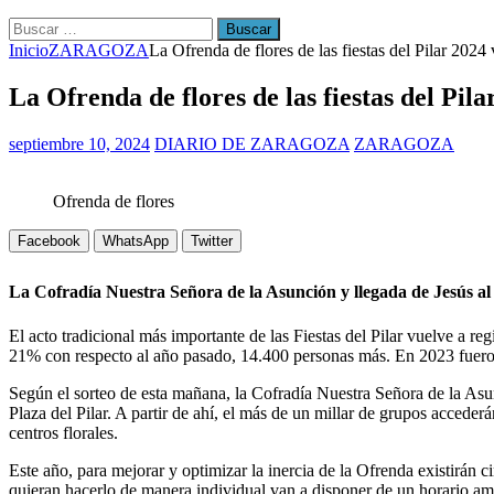
Buscar:
Inicio
ZARAGOZA
La Ofrenda de flores de las fiestas del Pilar 2024
La Ofrenda de flores de las fiestas del Pil
septiembre 10, 2024
DIARIO DE ZARAGOZA
ZARAGOZA
Ofrenda de flores
Facebook
WhatsApp
Twitter
La Cofradía Nuestra Señora de la Asunción y llegada de Jesús al C
El acto tradicional más importante de las Fiestas del Pilar vuelve a re
21% con respecto al año pasado, 14.400 personas más. En 2023 fueron
Según el sorteo de esta mañana, la Cofradía Nuestra Señora de la Asunci
Plaza del Pilar. A partir de ahí, el más de un millar de grupos accede
centros florales.
Este año, para mejorar y optimizar la inercia de la Ofrenda existirán 
quieran hacerlo de manera individual van a disponer de un horario ampl