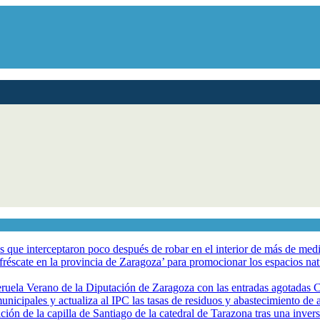
los que interceptaron poco después de robar en el interior de más de me
éscate en la provincia de Zaragoza’ para promocionar los espacios natur
eruela Verano de la Diputación de Zaragoza con las entradas agotadas
nicipales y actualiza al IPC las tasas de residuos y abastecimiento de
ción de la capilla de Santiago de la catedral de Tarazona tras una inve