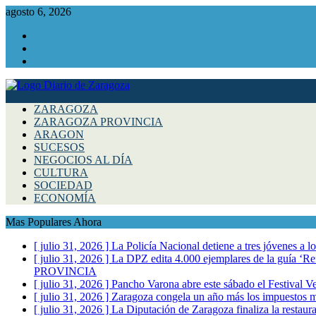
agosto 6, 2026
Facebook
Instagram
Twitter
ZARAGOZA
ZARAGOZA PROVINCIA
ARAGON
SUCESOS
NEGOCIOS AL DÍA
CULTURA
SOCIEDAD
ECONOMÍA
Mas Populares Ahora
[ julio 31, 2026 ]
La Policía Nacional detiene a tres jóvenes a 
[ julio 31, 2026 ]
La DPZ edita 4.000 ejemplares de la guía ‘Refr
PROVINCIA
[ julio 31, 2026 ]
Pancho Varona abre este sábado el Festival V
[ julio 31, 2026 ]
Zaragoza congela un año más los impuestos mu
[ julio 31, 2026 ]
La Diputación de Zaragoza finaliza la restaura