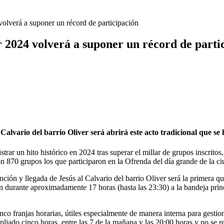
 volverá a suponer un récord de participación
ar 2024 volverá a suponer un récord de parti
alvario del barrio Oliver será abrirá este acto tradicional que se 
gistrar un hito histórico en 2024 tras superar el millar de grupos inscrit
 870 grupos los que participaron en la Ofrenda del día grande de la ci
ón y llegada de Jesús al Calvario del barrio Oliver será la primera que,
rán durante aproximadamente 17 horas (hasta las 23:30) a la bandeja prin
cinco franjas horarias, útiles especialmente de manera interna para gest
iado cinco horas, entre las 7 de la mañana y las 20:00 horas y no se re