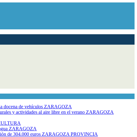
dia docena de vehículos
ZARAGOZA
ales y actividades al aire libre en el verano
ZARAGOZA
CULTURA
 agua
ZARAGOZA
rsión de 304.000 euros
ZARAGOZA PROVINCIA