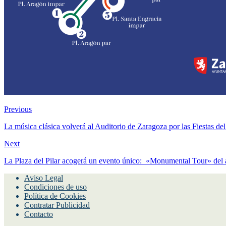
Previous
La música clásica volverá al Auditorio de Zaragoza por las Fiestas del
Next
La Plaza del Pilar acogerá un evento único: «Monumental Tour» del ar
Aviso Legal
Condiciones de uso
Política de Cookies
Contratar Publicidad
Contacto