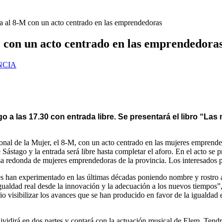
 al 8-M con un acto centrado en las emprendedoras
 con un acto centrado en las emprendedora
NCIA
go a las 17.30 con entrada libre. Se presentará el libro “L
onal de la Mujer, el 8-M, con un acto centrado en las mujeres emprend
de Sástago y la entrada será libre hasta completar el aforo. En el acto s
sa redonda de mujeres emprendedoras de la provincia. Los interesados pu
eres han experimentado en las últimas décadas poniendo nombre y rostr
a igualdad real desde la innovación y la adecuación a los nuevos tiempos
visibilizar los avances que se han producido en favor de la igualdad 
ividirá en dos partes y contará con la actuación musical de Elem. Tendrá