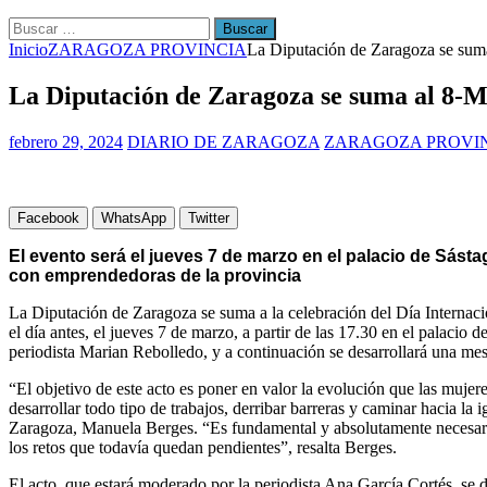
Buscar:
Inicio
ZARAGOZA PROVINCIA
La Diputación de Zaragoza se suma
La Diputación de Zaragoza se suma al 8-M
febrero 29, 2024
DIARIO DE ZARAGOZA
ZARAGOZA PROVI
Facebook
WhatsApp
Twitter
El evento será el jueves 7 de marzo en el palacio de Sásta
con emprendedoras de la provincia
La Diputación de Zaragoza se suma a la celebración del Día Internaci
el día antes, el jueves 7 de marzo, a partir de las 17.30 en el palacio 
periodista Marian Rebolledo, y a continuación se desarrollará una me
“El objetivo de este acto es poner en valor la evolución que las muj
desarrollar todo tipo de trabajos, derribar barreras y caminar hacia l
Zaragoza, Manuela Berges. “Es fundamental y absolutamente necesario 
los retos que todavía quedan pendientes”, resalta Berges.
El acto, que estará moderado por la periodista Ana García Cortés, se d