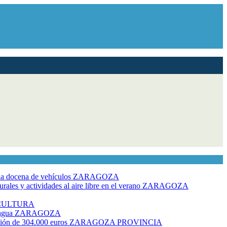
dia docena de vehículos
ZARAGOZA
ales y actividades al aire libre en el verano
ZARAGOZA
CULTURA
 agua
ZARAGOZA
rsión de 304.000 euros
ZARAGOZA PROVINCIA