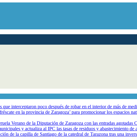
los que interceptaron poco después de robar en el interior de más de me
éscate en la provincia de Zaragoza’ para promocionar los espacios natur
eruela Verano de la Diputación de Zaragoza con las entradas agotadas
nicipales y actualiza al IPC las tasas de residuos y abastecimiento de
ción de la capilla de Santiago de la catedral de Tarazona tras una inve