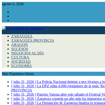
agosto 6, 2026
Facebook
Instagram
Twitter
ZARAGOZA
ZARAGOZA PROVINCIA
ARAGON
SUCESOS
NEGOCIOS AL DÍA
CULTURA
SOCIEDAD
ECONOMÍA
Mas Populares Ahora
[ julio 31, 2026 ]
La Policía Nacional detiene a tres jóvenes a 
[ julio 31, 2026 ]
La DPZ edita 4.000 ejemplares de la guía ‘Refr
PROVINCIA
[ julio 31, 2026 ]
Pancho Varona abre este sábado el Festival V
[ julio 31, 2026 ]
Zaragoza congela un año más los impuestos mu
[ julio 31, 2026 ]
La Diputación de Zaragoza finaliza la restaura