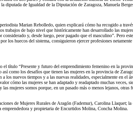
e la diputada de Igualdad de la Diputación de Zaragoza, Manuela Berge
 periodista Marian Rebolledo, quien explicará cómo ha recogido a través
s trabajos de bajo nivel que históricamente han desarrollado las mujeres 
or considerado y, desde luego, peor pagado que el masculino”. Pero este
por los huecos del sistema, consiguieron ejercer profesiones netamente
jo el título “Presente y futuro del emprendimiento femenino en la prov
o así como los desafíos que tienen las mujeres en la provincia de Zara
a los nuevos tiempos y a las nuevas realidades, especialmente en el áre
valor cómo las mujeres se han adaptado y readaptado muchas veces, sien
 las mujeres somos porque, en un pasado más o menos lejanos, otras fue
ciones de Mujeres Rurales de Aragón (Fademur), Carolina Llaquet; la cre
la emprendedora y propietaria de Encurtidos Molina, Concha Molina.