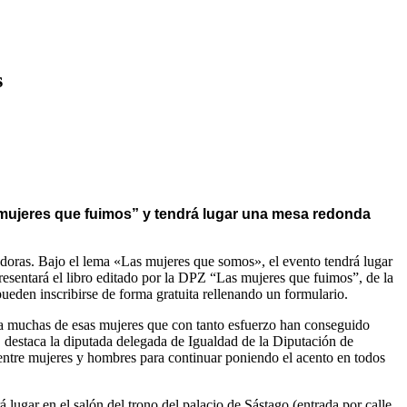
s
as mujeres que fuimos” y tendrá lugar una mesa redonda
edoras. Bajo el lema «Las mujeres que somos», el evento tendrá lugar
e presentará el libro editado por la DPZ “Las mujeres que fuimos”, de la
eden inscribirse de forma gratuita rellenando un formulario.
o a muchas de esas mujeres que con tanto esfuerzo han conseguido
”, destaca la diputada delegada de Igualdad de la Diputación de
entre mujeres y hombres para continuar poniendo el acento en todos
 lugar en el salón del trono del palacio de Sástago (entrada por calle