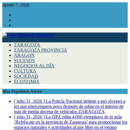
agosto 7, 2026
Facebook
Instagram
Twitter
ZARAGOZA
ZARAGOZA PROVINCIA
ARAGON
SUCESOS
NEGOCIOS AL DÍA
CULTURA
SOCIEDAD
ECONOMÍA
Mas Populares Ahora
[ julio 31, 2026 ]
La Policía Nacional detiene a tres jóvenes a
los que interceptaron poco después de robar en el interior de
más de media docena de vehículos
ZARAGOZA
[ julio 31, 2026 ]
La DPZ edita 4.000 ejemplares de la guía
‘Refréscate en la provincia de Zaragoza’ para promocionar los
espacios naturales y actividades al aire libre en el verano