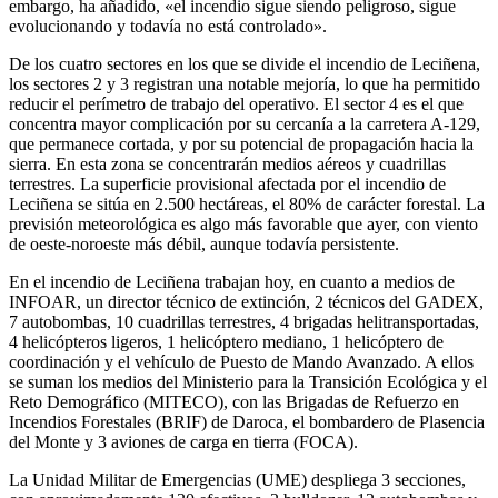
embargo, ha añadido, «el incendio sigue siendo peligroso, sigue
evolucionando y todavía no está controlado».
De los cuatro sectores en los que se divide el incendio de Leciñena,
los sectores 2 y 3 registran una notable mejoría, lo que ha permitido
reducir el perímetro de trabajo del operativo. El sector 4 es el que
concentra mayor complicación por su cercanía a la carretera A-129,
que permanece cortada, y por su potencial de propagación hacia la
sierra. En esta zona se concentrarán medios aéreos y cuadrillas
terrestres. La superficie provisional afectada por el incendio de
Leciñena se sitúa en 2.500 hectáreas, el 80% de carácter forestal. La
previsión meteorológica es algo más favorable que ayer, con viento
de oeste-noroeste más débil, aunque todavía persistente.
En el incendio de Leciñena trabajan hoy, en cuanto a medios de
INFOAR, un director técnico de extinción, 2 técnicos del GADEX,
7 autobombas, 10 cuadrillas terrestres, 4 brigadas helitransportadas,
4 helicópteros ligeros, 1 helicóptero mediano, 1 helicóptero de
coordinación y el vehículo de Puesto de Mando Avanzado. A ellos
se suman los medios del Ministerio para la Transición Ecológica y el
Reto Demográfico (MITECO), con las Brigadas de Refuerzo en
Incendios Forestales (BRIF) de Daroca, el bombardero de Plasencia
del Monte y 3 aviones de carga en tierra (FOCA).
La Unidad Militar de Emergencias (UME) despliega 3 secciones,