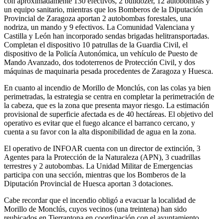
con aproximadamente 130 efectivos, 2 bulldozer, 12 autobombas y
un equipo sanitario, mientras que los Bomberos de la Diputación
Provincial de Zaragoza aportan 2 autobombas forestales, una
nodriza, un mando y 9 efectivos. La Comunidad Valenciana y
Castilla y León han incorporado sendas brigadas helitransportadas.
Completan el dispositivo 10 patrullas de la Guardia Civil, el
dispositivo de la Policía Autonómica, un vehículo de Puesto de
Mando Avanzado, dos todoterrenos de Protección Civil, y dos
máquinas de maquinaria pesada procedentes de Zaragoza y Huesca.
En cuanto al incendio de Morillo de Monclús, con las colas ya bien
perimetradas, la estrategia se centra en completar la perimetración de
la cabeza, que es la zona que presenta mayor riesgo. La estimación
provisional de superficie afectada es de 40 hectáreas. El objetivo del
operativo es evitar que el fuego alcance el barranco cercano, y
cuenta a su favor con la alta disponibilidad de agua en la zona.
El operativo de INFOAR cuenta con un director de extinción, 3
Agentes para la Protección de la Naturaleza (APN), 3 cuadrillas
terrestres y 2 autobombas. La Unidad Militar de Emergencias
participa con una sección, mientras que los Bomberos de la
Diputación Provincial de Huesca aportan 3 dotaciones.
Cabe recordar que el incendio obligó a evacuar la localidad de
Morillo de Monclús, cuyos vecinos (una treintena) han sido
reubicados en Tierrantona en coordinación con el ayuntamiento.