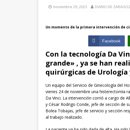
noviembre 29, 2023
DIARIO DE ZARAGO
[ julio 31, 2026 
de Santiago de 
Un momento de la primera intervención de ci
ZARAGOZA PRO
[ julio 31, 2026 
Facebook
interceptaron 
Con la tecnología Da Vin
vehículos
ZA
grande» , ya se han real
quirúrgicas de Urología 
Un equipo del Servicio de Ginecología del Hos
vienes 24 de noviembre una histerectomía rad
Da Vinci. La intervención corrió a cargo de 
y César Rodrigo Conde, jefe de sección de s
Bolea Tobajas, jefe de servicio y sección r
al trabajo realizado.
La paciente ya ha sido dada de alta. Ha sido 