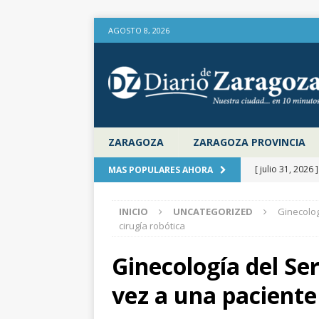
AGOSTO 8, 2026
ZARAGOZA
ZARAGOZA PROVINCIA
[ julio 31, 2026 
MAS POPULARES AHORA
provincia de Za
INICIO
UNCATEGORIZED
Ginecolog
aire libre en el
cirugía robótica
[ julio 31, 2026 
Ginecología del Se
la Diputación 
vez a una paciente
[ julio 31, 2026 
actualiza al IP