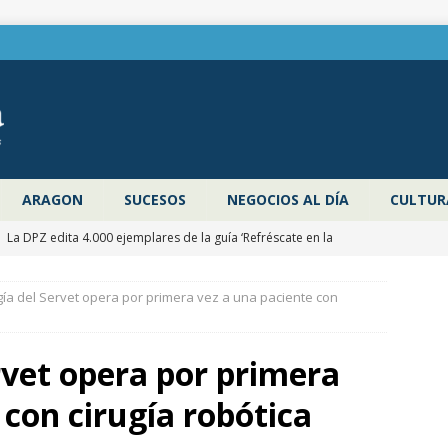
ARAGON
SUCESOS
NEGOCIOS AL DÍA
CULTUR
]
La DPZ edita 4.000 ejemplares de la guía ‘Refréscate en la
ragoza’ para promocionar los espacios naturales y actividades al
ía del Servet opera por primera vez a una paciente con
 verano
ZARAGOZA PROVINCIA
]
Pancho Varona abre este sábado el Festival Veruela Verano de
rvet opera por primera
de Zaragoza con las entradas agotadas
CULTURA
 con cirugía robótica
]
Zaragoza congela un año más los impuestos municipales y
C las tasas de residuos y abastecimiento de agua
ZARAGOZA