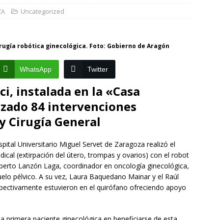
ZA
Uncategorized
]
La Diputación de Zaragoza finaliza la restauración de la capilla
la catedral de Tarazona tras una inversión de 304.000 euros
rugía robótica ginecológica. Foto: Gobierno de Aragón
VINCIA
]
La Policía Nacional detiene a tres jóvenes a los que
WhatsApp
Twitter
poco después de robar en el interior de más de media docena de
ci, instalada en la «Casa
RAGOZA
izado 84 intervenciones
y Cirugía General
pital Universitario Miguel Servet de Zaragoza realizó el
ical (extirpación del útero, trompas y ovarios) con el robot
Alberto Lanzón Laga, coordinador en oncología ginecológica,
uelo pélvico. A su vez, Laura Baquedano Mainar y el Raúl
espectivamente estuvieron en el quirófano ofreciendo apoyo
la primera paciente ginecológica en beneficiarse de esta