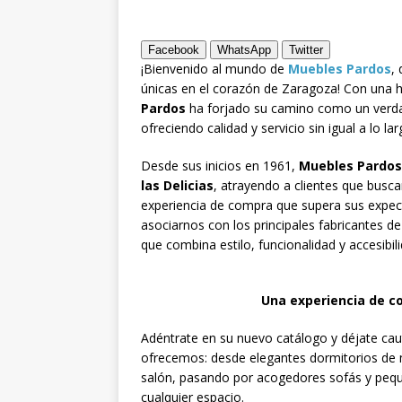
[ julio 31, 2026 ]
actualiza al IPC 
Facebook
WhatsApp
Twitter
[ julio 31, 2026 ]
¡Bienvenido al mundo de
Muebles Pardos
,
únicas en el corazón de Zaragoza! Con una 
Santiago de la ca
Pardos
ha forjado su camino como un verd
ZARAGOZA PROV
ofreciendo calidad y servicio sin igual a lo la
Desde sus inicios en 1961,
Muebles Pardos
las Delicias
, atrayendo a clientes que busc
experiencia de compra que supera sus expect
asociarnos con los principales fabricantes d
que combina estilo, funcionalidad y accesibil
Una experiencia de c
Adéntrate en su nuevo catálogo y déjate caut
ofrecemos: desde elegantes dormitorios de m
salón, pasando por acogedores sofás y peque
cualquier espacio.