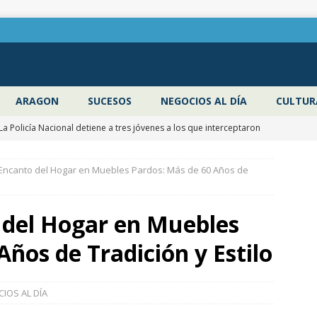
ARAGON
SUCESOS
NEGOCIOS AL DÍA
CULTUR
La Policía Nacional detiene a tres jóvenes a los que interceptaron
robar en el interior de más de media docena de vehículos
 Encanto del Hogar en Muebles Pardos: Más de 60 Años de
La DPZ edita 4.000 ejemplares de la guía ‘Refréscate en la
 del Hogar en Muebles
goza’ para promocionar los espacios naturales y actividades al
Años de Tradición y Estilo
verano
ZARAGOZA PROVINCIA
Pancho Varona abre este sábado el Festival Veruela Verano de la
IOS AL DÍA
ragoza con las entradas agotadas
CULTURA