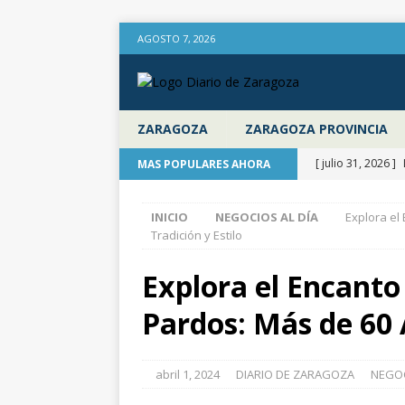
AGOSTO 7, 2026
ZARAGOZA
ZARAGOZA PROVINCIA
[ julio 31, 2026 ]
MAS POPULARES AHORA
poco después de 
INICIO
NEGOCIOS AL DÍA
Explora el
ZARAGOZA
Tradición y Estilo
[ julio 31, 2026 ]
Explora el Encanto
provincia de Zara
Pardos: Más de 60 
aire libre en el 
[ julio 31, 2026 ]
abril 1, 2024
DIARIO DE ZARAGOZA
NEGOC
Diputación de Za