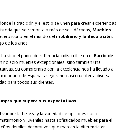
Zaragoza congela un año más los impuestos municipales y
las tasas de residuos y abastecimiento de agua
ZARAGOZA
La Diputación de Zaragoza finaliza la restauración de la capilla de
 donde la tradición y el estilo se unen para crear experiencias
historia que se remonta a más de seis décadas,
Muebles
tedral de Tarazona tras una inversión de 304.000 euros
adero icono en el mundo del
mobiliario y la decoración
,
INCIA
rgo de los años.
ha sido el punto de referencia indiscutible en el
Barrio de
an no solo muebles excepcionales, sino también una
ativas. Su compromiso con la excelencia nos ha llevado a
e mobiliario de España, asegurando así una oferta diversa
idad para todos sus clientes.
ompra que supera sus expectativas
ivar por la belleza y la variedad de opciones que os
atrimonio y juveniles hasta sofisticados muebles para el
ños detalles decorativos que marcan la diferencia en