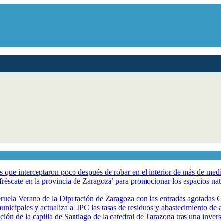
los que interceptaron poco después de robar en el interior de más de me
éscate en la provincia de Zaragoza’ para promocionar los espacios natur
eruela Verano de la Diputación de Zaragoza con las entradas agotadas
nicipales y actualiza al IPC las tasas de residuos y abastecimiento de
ción de la capilla de Santiago de la catedral de Tarazona tras una inve