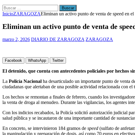
Buscar:
Inicio
ZARAGOZA
Eliminan un activo punto de venta de speed en el
Eliminan un activo punto de venta de speed
marzo 2, 2026
DIARIO DE ZARAGOZA
ZARAGOZA
Facebook
WhatsApp
Twitter
El detenido, que cuenta con antecedentes policiales por hechos sim
La
Policía Nacional
ha desarticulado un importante punto de venta 
ciudadanas que alertaban de una posible actividad relacionada con el t
Los hechos se remontan a finales de febrero, cuando los investigadore
la venta de droga al menudeo. Durante las vigilancias, los agentes i
Con los indicios recabados, la Policía solicitó autorización judicial pa
salud pública y se incautaron de una importante cantidad de sustancias
En concreto, se intervinieron 184 gramos de
speed
(sulfato de anfeta
la manipulación y preparación de dosis, así como 70 euros en efectivo.