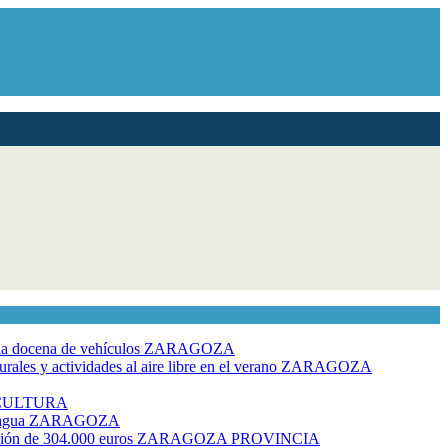
dia docena de vehículos
ZARAGOZA
ales y actividades al aire libre en el verano
ZARAGOZA
CULTURA
 agua
ZARAGOZA
rsión de 304.000 euros
ZARAGOZA PROVINCIA