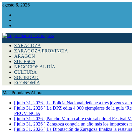
agosto 6, 2026
Facebook
Instagram
Twitter
ZARAGOZA
ZARAGOZA PROVINCIA
ARAGON
SUCESOS
NEGOCIOS AL DÍA
CULTURA
SOCIEDAD
ECONOMÍA
Mas Populares Ahora
[ julio 31, 2026 ]
La Policía Nacional detiene a tres jóvenes a 
[ julio 31, 2026 ]
La DPZ edita 4.000 ejemplares de la guía ‘Refr
PROVINCIA
[ julio 31, 2026 ]
Pancho Varona abre este sábado el Festival V
[ julio 31, 2026 ]
Zaragoza congela un año más los impuestos mu
[ julio 31, 2026 ]
La Diputación de Zaragoza finaliza la restaura