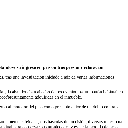
etándose su ingreso en prisión tras prestar declaración
es
, tras una investigación iniciada a raíz de varias informaciones
nda y la abandonaban al cabo de pocos minutos, un patrón habitual en
peed
presuntamente adquiridas en el inmueble.
vieron al morador del piso como presunto autor de un delito contra la
untamente cafeína—, dos básculas de precisión, diversos útiles para
abitual para conservar sus propiedades y evitar la pérdida de peso.