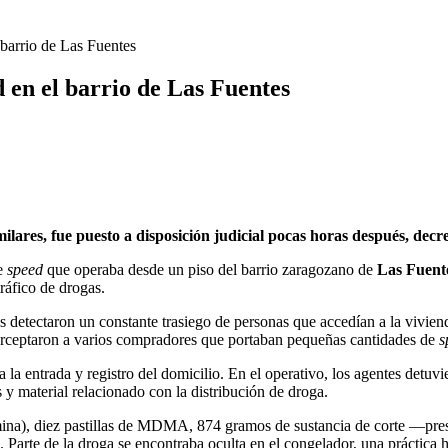
 barrio de Las Fuentes
 en el barrio de Las Fuentes
ilares, fue puesto a disposición judicial pocas horas después, decr
de
speed
que operaba desde un piso del barrio zaragozano de
Las Fuent
ráfico de drogas.
s detectaron un constante trasiego de personas que accedían a la vivie
nterceptaron a varios compradores que portaban pequeñas cantidades de
s
ra la entrada y registro del domicilio. En el operativo, los agentes detu
 y material relacionado con la distribución de droga.
mina), diez pastillas de MDMA, 874 gramos de sustancia de corte —pres
 Parte de la droga se encontraba oculta en el congelador, una práctica h