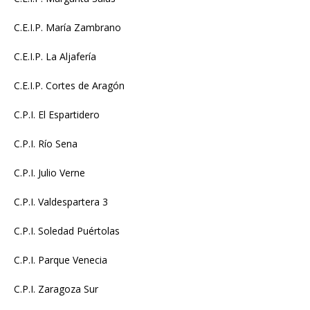
C.E.I.P. María Zambrano
C.E.I.P. La Aljafería
C.E.I.P. Cortes de Aragón
C.P.I. El Espartidero
C.P.I. Río Sena
C.P.I. Julio Verne
C.P.I. Valdespartera 3
C.P.I. Soledad Puértolas
C.P.I. Parque Venecia
C.P.I. Zaragoza Sur