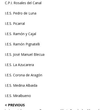
C.P.I. Rosales del Canal
I.E.S. Pedro de Luna
I.E.S. Picarral
I.E.S. Ramón y Cajal
I.E.S. Ramón Pignatelli
I.E.S. José Manuel Blecua
I.E.S. La Azucarera
I.E.S. Corona de Aragón
I.E.S. Medina Albaida
I.E.S. Miralbueno
PREVIOUS