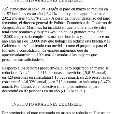
INSTITUTO ARAGONÉS DE EMPLEO.
Así, atendiendo al sexo, en Aragón el paro en marzo se reducía en
1.197 hombres en un año (-5,42% anual) y, en mayor número, en
2.052 mujeres (-5,83% anual). A pesar del mayor descenso del paro
femenino, el director general de Política Económica del Gobierno de
Aragón, Javier Martínez, ha incidido en que la diferencia de cifra
total entre hombres y mujeres «es uno de los grandes retos. Son
12.500 mujeres desempleadas más que hombres y, aunque hace un
año eran más de 13.000 hay que trabajar en reducir esta brecha y el
Gobierno lo está haciendo con medidas como el programa para el
fomento y consolidación de empleo autónomo que da
aproximadamente un 10% más de ayudas a las mujeres que
presenten sus solicitudes».
Respecto a los sectores productivos, el paro registrado en marzo se
reducía en Aragón en 2.316 personas en servicios (-5,81% anual),
en 423 personas en agricultura (-16,82% anual), en 216 personas en
construcción (-6,32% anual) y en 212 personas en industria (-3,47%
anual). Por último, en el colectivo sin empleo anterior el paro
descendió en 82 personas en un año (-1,52% anual).
INSTITUTO ARAGONÉS DE EMPLEO.
Por provincias, el paro registrado en marzo se reducía en Huesca en