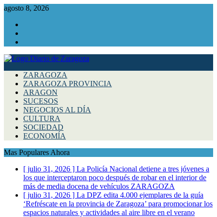
agosto 8, 2026
Facebook
Instagram
Twitter
ZARAGOZA
ZARAGOZA PROVINCIA
ARAGON
SUCESOS
NEGOCIOS AL DÍA
CULTURA
SOCIEDAD
ECONOMÍA
Mas Populares Ahora
[ julio 31, 2026 ]
La Policía Nacional detiene a tres jóvenes a
los que interceptaron poco después de robar en el interior de
más de media docena de vehículos
ZARAGOZA
[ julio 31, 2026 ]
La DPZ edita 4.000 ejemplares de la guía
‘Refréscate en la provincia de Zaragoza’ para promocionar los
espacios naturales y actividades al aire libre en el verano