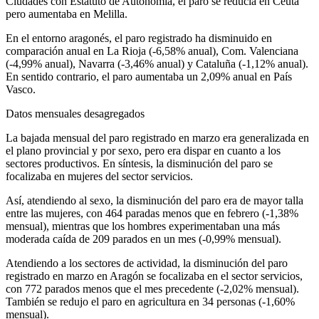
Ciudades con Estatuto de Autonomía, el paro se reducía en Ceuta
pero aumentaba en Melilla.
En el entorno aragonés, el paro registrado ha disminuido en
comparación anual en La Rioja (-6,58% anual), Com. Valenciana
(-4,99% anual), Navarra (-3,46% anual) y Cataluña (-1,12% anual).
En sentido contrario, el paro aumentaba un 2,09% anual en País
Vasco.
Datos mensuales desagregados
La bajada mensual del paro registrado en marzo era generalizada en
el plano provincial y por sexo, pero era dispar en cuanto a los
sectores productivos. En síntesis, la disminución del paro se
focalizaba en mujeres del sector servicios.
Así, atendiendo al sexo, la disminución del paro era de mayor talla
entre las mujeres, con 464 paradas menos que en febrero (-1,38%
mensual), mientras que los hombres experimentaban una más
moderada caída de 209 parados en un mes (-0,99% mensual).
Atendiendo a los sectores de actividad, la disminución del paro
registrado en marzo en Aragón se focalizaba en el sector servicios,
con 772 parados menos que el mes precedente (-2,02% mensual).
También se redujo el paro en agricultura en 34 personas (-1,60%
mensual).