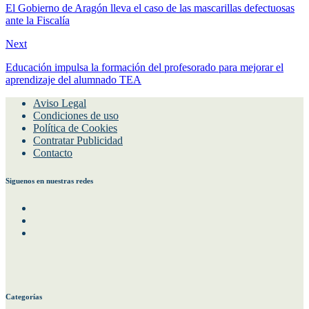
El Gobierno de Aragón lleva el caso de las mascarillas defectuosas
ante la Fiscalía
Next
Educación impulsa la formación del profesorado para mejorar el
aprendizaje del alumnado TEA
Aviso Legal
Condiciones de uso
Política de Cookies
Contratar Publicidad
Contacto
Siguenos en nuestras redes
Facebook
Instagram
Twitter
Categorías