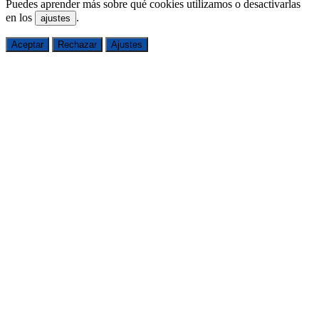
Puedes aprender más sobre qué cookies utilizamos o desactivarlas
en los
.
ajustes
Aceptar
Rechazar
Ajustes