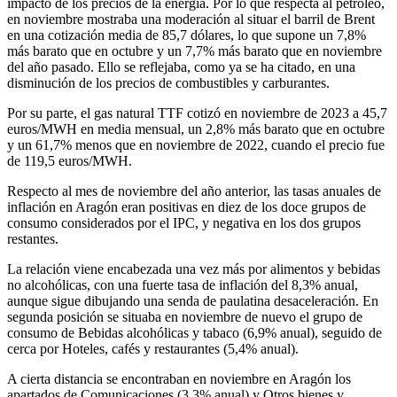
impacto de los precios de la energía. Por lo que respecta al petróleo,
en noviembre mostraba una moderación al situar el barril de Brent
en una cotización media de 85,7 dólares, lo que supone un 7,8%
más barato que en octubre y un 7,7% más barato que en noviembre
del año pasado. Ello se reflejaba, como ya se ha citado, en una
disminución de los precios de combustibles y carburantes.
Por su parte, el gas natural TTF cotizó en noviembre de 2023 a 45,7
euros/MWH en media mensual, un 2,8% más barato que en octubre
y un 61,7% menos que en noviembre de 2022, cuando el precio fue
de 119,5 euros/MWH.
Respecto al mes de noviembre del año anterior, las tasas anuales de
inflación en Aragón eran positivas en diez de los doce grupos de
consumo considerados por el IPC, y negativa en los dos grupos
restantes.
La relación viene encabezada una vez más por alimentos y bebidas
no alcohólicas, con una fuerte tasa de inflación del 8,3% anual,
aunque sigue dibujando una senda de paulatina desaceleración. En
segunda posición se situaba en noviembre de nuevo el grupo de
consumo de Bebidas alcohólicas y tabaco (6,9% anual), seguido de
cerca por Hoteles, cafés y restaurantes (5,4% anual).
A cierta distancia se encontraban en noviembre en Aragón los
apartados de Comunicaciones (3,3% anual) y Otros bienes y