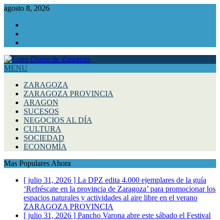
agosto 8, 2026
Facebook
Instagram
Twitter
MENU
ZARAGOZA
ZARAGOZA PROVINCIA
ARAGON
SUCESOS
NEGOCIOS AL DÍA
CULTURA
SOCIEDAD
ECONOMÍA
Mas Populares Ahora
[ julio 31, 2026 ]
La DPZ edita 4.000 ejemplares de la guía
‘Refréscate en la provincia de Zaragoza’ para promocionar los
espacios naturales y actividades al aire libre en el verano
ZARAGOZA PROVINCIA
[ julio 31, 2026 ]
Pancho Varona abre este sábado el Festival