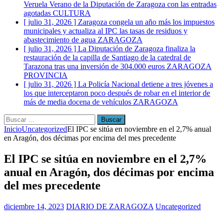
Veruela Verano de la Diputación de Zaragoza con las entradas
agotadas
CULTURA
[ julio 31, 2026 ]
Zaragoza congela un año más los impuestos
municipales y actualiza al IPC las tasas de residuos y
abastecimiento de agua
ZARAGOZA
[ julio 31, 2026 ]
La Diputación de Zaragoza finaliza la
restauración de la capilla de Santiago de la catedral de
Tarazona tras una inversión de 304.000 euros
ZARAGOZA
PROVINCIA
[ julio 31, 2026 ]
La Policía Nacional detiene a tres jóvenes a
los que interceptaron poco después de robar en el interior de
más de media docena de vehículos
ZARAGOZA
Buscar:
Inicio
Uncategorized
El IPC se sitúa en noviembre en el 2,7% anual
en Aragón, dos décimas por encima del mes precedente
El IPC se sitúa en noviembre en el 2,7%
anual en Aragón, dos décimas por encima
del mes precedente
diciembre 14, 2023
DIARIO DE ZARAGOZA
Uncategorized