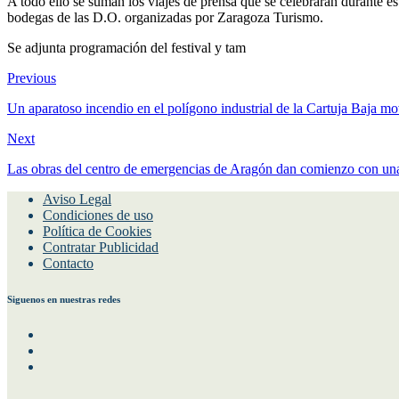
A todo ello se suman los viajes de prensa que se celebrarán durante esto
bodegas de las D.O. organizadas por Zaragoza Turismo.
Se adjunta programación del festival y tam
Previous
Un aparatoso incendio en el polígono industrial de la Cartuja Baja m
Next
Las obras del centro de emergencias de Aragón dan comienzo con una
Aviso Legal
Condiciones de uso
Política de Cookies
Contratar Publicidad
Contacto
Siguenos en nuestras redes
Facebook
Instagram
Twitter