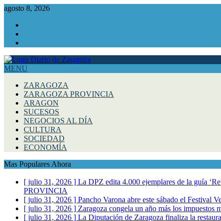
agosto 8, 2026
Facebook
Instagram
Twitter
MENU
ZARAGOZA
ZARAGOZA PROVINCIA
ARAGON
SUCESOS
NEGOCIOS AL DÍA
CULTURA
SOCIEDAD
ECONOMÍA
Mas Populares Ahora
[ julio 31, 2026 ]
La DPZ edita 4.000 ejemplares de la guía ‘Refr
PROVINCIA
[ julio 31, 2026 ]
Pancho Varona abre este sábado el Festival V
[ julio 31, 2026 ]
Zaragoza congela un año más los impuestos mu
[ julio 31, 2026 ]
La Diputación de Zaragoza finaliza la restaura