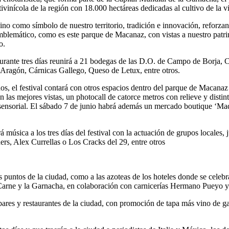
 enoturística, que forma parte de la Capital Mundial de la Garnacha, e
ivinícola de la región con 18.000 hectáreas dedicadas al cultivo de la v
ino como símbolo de nuestro territorio, tradición e innovación, reforza
blemático, como es este parque de Macanaz, con vistas a nuestro patr
o.
urante tres días reunirá a 21 bodegas de las D.O. de Campo de Borja, Ca
e Aragón, Cárnicas Gallego, Queso de Letux, entre otros.
os, el festival contará con otros espacios dentro del parque de Macanaz
las mejores vistas, un photocall de catorce metros con relieve y distint
a sensorial. El sábado 7 de junio habrá además un mercado boutique ‘Mad
úsica a los tres días del festival con la actuación de grupos locales, ju
s, Alex Currellas o Los Cracks del 29, entre otros
os puntos de la ciudad, como a las azoteas de los hoteles donde se celeb
a Carne y la Garnacha, en colaboración con carnicerías Hermano Pueyo
bares y restaurantes de la ciudad, con promoción de tapa más vino de g