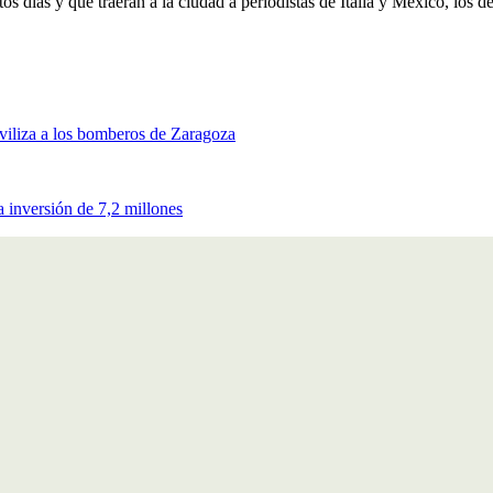
s días y que traerán a la ciudad a periodistas de Italia y México, los des
oviliza a los bomberos de Zaragoza
 inversión de 7,2 millones