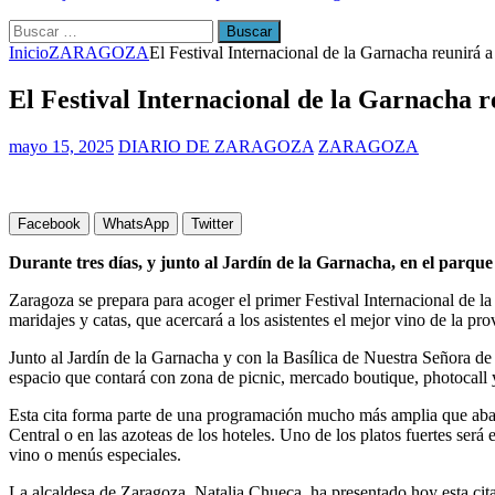
[ julio 31, 2026 ]
La Policía Nacional detiene a tres jóvenes a 
Buscar:
Inicio
ZARAGOZA
El Festival Internacional de la Garnacha reunirá
El Festival Internacional de la Garnacha 
mayo 15, 2025
DIARIO DE ZARAGOZA
ZARAGOZA
Facebook
WhatsApp
Twitter
Durante tres días, y junto al Jardín de la Garnacha, en el parqu
Zaragoza se prepara para acoger el primer Festival Internacional de l
maridajes y catas, que acercará a los asistentes el mejor vino de la pro
Junto al Jardín de la Garnacha y con la Basílica de Nuestra Señora de
espacio que contará con zona de picnic, mercado boutique, photocall 
Esta cita forma parte de una programación mucho más amplia que abarca
Central o en las azoteas de los hoteles. Uno de los platos fuertes se
vino o menús especiales.