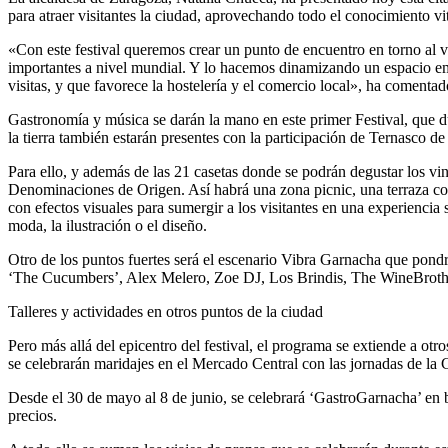
La alcaldesa de Zaragoza, Natalia Chueca, ha presentado hoy esta cita
para atraer visitantes la ciudad, aprovechando todo el conocimiento vit
«Con este festival queremos crear un punto de encuentro en torno al v
importantes a nivel mundial. Y lo hacemos dinamizando un espacio em
visitas, y que favorece la hostelería y el comercio local», ha comentad
Gastronomía y música se darán la mano en este primer Festival, que d
la tierra también estarán presentes con la participación de Ternasco d
Para ello, y además de las 21 casetas donde se podrán degustar los vin
Denominaciones de Origen. Así habrá una zona picnic, una terraza con 
con efectos visuales para sumergir a los visitantes en una experienci
moda, la ilustración o el diseño.
Otro de los puntos fuertes será el escenario Vibra Garnacha que pondrá m
‘The Cucumbers’, Alex Melero, Zoe DJ, Los Brindis, The WineBrother
Talleres y actividades en otros puntos de la ciudad
Pero más allá del epicentro del festival, el programa se extiende a otr
se celebrarán maridajes en el Mercado Central con las jornadas de l
Desde el 30 de mayo al 8 de junio, se celebrará ‘GastroGarnacha’ en 
precios.