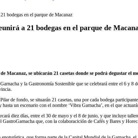
los que interceptaron poco después de robar en el interior de más de me
 a 21 bodegas en el parque de Macanaz
reunirá a 21 bodegas en el parque de Macan
e de Macanaz, se ubicarán 21 casetas donde se podrá degustar el me
a Garnacha y la Gastronomía Sostenible que se celebrará entre el 6 y 8
vincia.
 Pilar de fondo, se situarán 21 casetas, una por cada bodega participant
y hasta un escenario con el nombre ‘Vibra Garnacha’, en el que actuará
rá diez días, entre el 30 de mayo y el 8 de junio, y que incluye talle
rá el GastroGarnacha que, con la colaboracición de Cafés y Bares y Horec