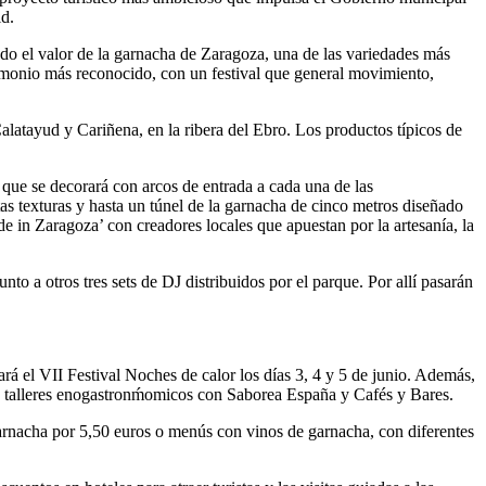
l proyecto turístico más ambicioso que impulsa el Gobierno municipal
id.
ndo el valor de la garnacha de Zaragoza, una de las variedades más
imonio más reconocido, con un festival que general movimiento,
latayud y Cariñena, en la ribera del Ebro. Los productos típicos de
 que se decorará con arcos de entrada a cada una de las
as texturas y hasta un túnel de la garnacha de cinco metros diseñado
e in Zaragoza’ con creadores locales que apuestan por la artesanía, la
nto a otros tres sets de DJ distribuidos por el parque. Por allí pasarán
rará el VII Festival Noches de calor los días 3, 4 y 5 de junio. Además,
 y talleres enogastronḿomicos con Saborea España y Cafés y Bares.
arnacha por 5,50 euros o menús con vinos de garnacha, con diferentes