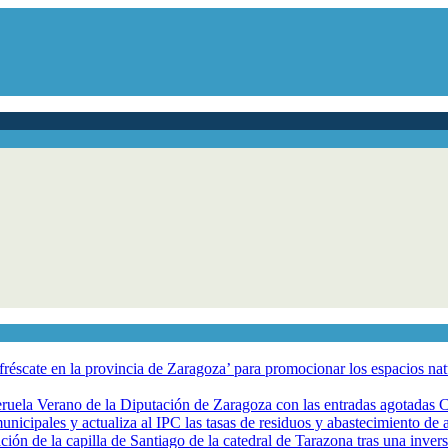
éscate en la provincia de Zaragoza’ para promocionar los espacios natur
eruela Verano de la Diputación de Zaragoza con las entradas agotadas
nicipales y actualiza al IPC las tasas de residuos y abastecimiento de
ción de la capilla de Santiago de la catedral de Tarazona tras una inve