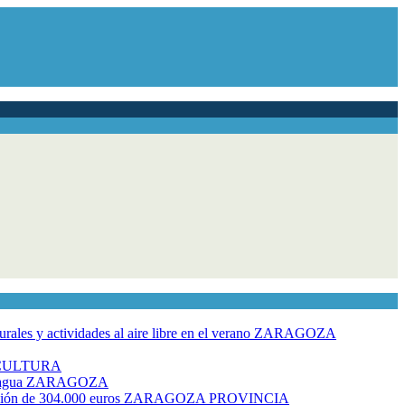
ales y actividades al aire libre en el verano
ZARAGOZA
CULTURA
 agua
ZARAGOZA
rsión de 304.000 euros
ZARAGOZA PROVINCIA