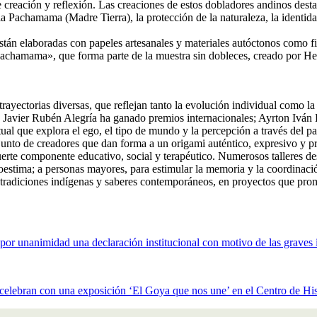
la esencia de esta exposición, muy representativa de esa riqueza en mani
 creación y reflexión. Las creaciones de estos dobladores andinos desta
 Pachamama (Madre Tierra), la protección de la naturaleza, la identidad 
stán elaboradas con papeles artesanales y materiales autóctonos como fi
 «Pachamama», que forma parte de la muestra sin dobleces, creado por
rayectorias diversas, que reflejan tanto la evolución individual como l
 Javier Rubén Alegría ha ganado premios internacionales; Ayrton Iván 
l que explora el ego, el tipo de mundo y la percepción a través del p
nto de creadores que dan forma a un origami auténtico, expresivo y 
erte componente educativo, social y terapéutico. Numerosos talleres desa
utoestima; a personas mayores, para estimular la memoria y la coordinac
e tradiciones indígenas y saberes contemporáneos, en proyectos que promu
or unanimidad una declaración institucional con motivo de las graves 
celebran con una exposición ‘El Goya que nos une’ en el Centro de His