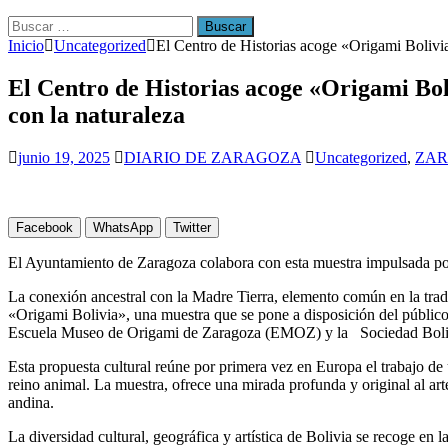
[ julio 31, 2026 ]
La Policía Nacional detiene a tres jóvenes a 
Buscar:
Inicio
Uncategorized
El Centro de Historias acoge «Origami Bolivia
El Centro de Historias acoge «Origami Bol
con la naturaleza
junio 19, 2025
DIARIO DE ZARAGOZA
Uncategorized
,
ZA
Facebook
WhatsApp
Twitter
El Ayuntamiento de Zaragoza colabora con esta muestra impulsada por
La conexión ancestral con la Madre Tierra, elemento común en la trad
«Origami Bolivia», una muestra que se pone a disposición del público 
Escuela Museo de Origami de Zaragoza (EMOZ) y la Sociedad Boli
Esta propuesta cultural reúne por primera vez en Europa el trabajo de
reino animal. La muestra, ofrece una mirada profunda y original al a
andina.