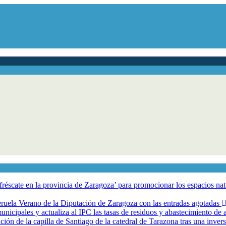
éscate en la provincia de Zaragoza’ para promocionar los espacios natur
eruela Verano de la Diputación de Zaragoza con las entradas agotadas
nicipales y actualiza al IPC las tasas de residuos y abastecimiento de
ción de la capilla de Santiago de la catedral de Tarazona tras una inve