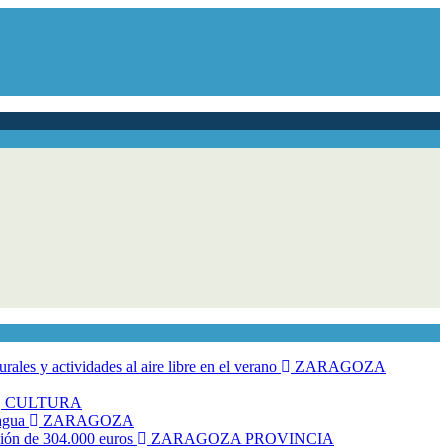
ales y actividades al aire libre en el verano
ZARAGOZA
CULTURA
 agua
ZARAGOZA
rsión de 304.000 euros
ZARAGOZA PROVINCIA