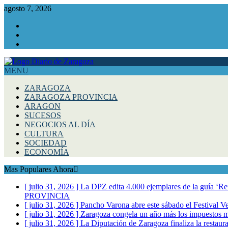
agosto 7, 2026
Facebook
Instagram
Twitter
MENU
ZARAGOZA
ZARAGOZA PROVINCIA
ARAGON
SUCESOS
NEGOCIOS AL DÍA
CULTURA
SOCIEDAD
ECONOMÍA
Mas Populares Ahora
[ julio 31, 2026 ]
La DPZ edita 4.000 ejemplares de la guía ‘Refr
PROVINCIA
[ julio 31, 2026 ]
Pancho Varona abre este sábado el Festival V
[ julio 31, 2026 ]
Zaragoza congela un año más los impuestos mu
[ julio 31, 2026 ]
La Diputación de Zaragoza finaliza la restaura