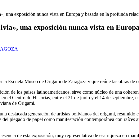
los que interceptaron poco después de robar en el interior de más de me
», una exposición nunca vista en Europa y basada en la profunda relaci
ivia», una exposición nunca vista en Europa
RAGOZA
 la Escuela Museo de Origami de Zaragoza y que reúne las obras de onc
ición de los países latinoamericanos, sirve como núcleo de una cohere
en el Centro de Historias, entre el 21 de junio y el 14 de septiembre, 
viana de Origami.
 una destacada generación de artistas bolivianos del origami, resumido 
rte del plegado de papel como manifestación contemporánea con raíces an