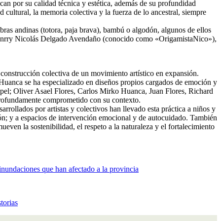
festaciones como la música, la danza, los tejidos o la cerámica y que,
can por su calidad técnica y estética, además de su profundidad
cultural, la memoria colectiva y la fuerza de lo ancestral, siempre
bras andinas (totora, paja brava), bambú o algodón, algunos de ellos
 Henrry Nicolás Delgado Avendaño (conocido como «OrigamistaNico»),
a construcción colectiva de un movimiento artístico en expansión.
Huanca se ha especializado en diseños propios cargados de emoción y
apel; Oliver Asael Flores, Carlos Mirko Huanca, Juan Flores, Richard
profundamente comprometido con su contexto.
rrollados por artistas y colectivos han llevado esta práctica a niños y
ión; y a espacios de intervención emocional y de autocuidado. También
even la sostenibilidad, el respeto a la naturaleza y el fortalecimiento
inundaciones que han afectado a la provincia
torias