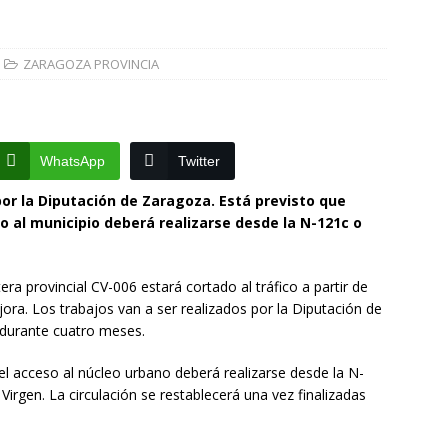
]
La Diputación de Zaragoza finaliza la restauración de la capilla
la catedral de Tarazona tras una inversión de 304.000 euros
ZARAGOZA PROVINCIA
VINCIA
]
La Policía Nacional detiene a tres jóvenes a los que
WhatsApp
Twitter
poco después de robar en el interior de más de media docena de
RAGOZA
por la Diputación de Zaragoza. Está previsto que
 al municipio deberá realizarse desde la N-121c o
era provincial CV-006 estará cortado al tráfico a partir de
ora. Los trabajos van a ser realizados por la Diputación de
 durante cuatro meses.
el acceso al núcleo urbano deberá realizarse desde la N-
 Virgen. La circulación se restablecerá una vez finalizadas