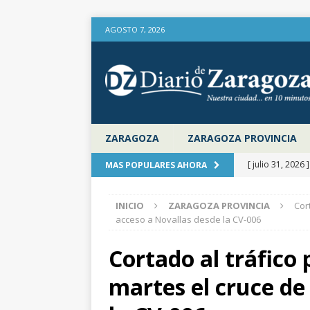
AGOSTO 7, 2026
ZARAGOZA
ZARAGOZA PROVINCIA
[ julio 31, 2026 
MAS POPULARES AHORA
provincia de Za
INICIO
ZARAGOZA PROVINCIA
Cor
aire libre en el
acceso a Novallas desde la CV-006
[ julio 31, 2026 
Cortado al tráfico 
la Diputación 
martes el cruce de
[ julio 31, 2026 
actualiza al IP