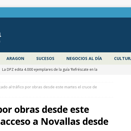
ARAGON
SUCESOS
NEGOCIOS AL DÍA
CULTUR
]
La DPZ edita 4.000 ejemplares de la guía ‘Refréscate en la
ragoza’ para promocionar los espacios naturales y actividades al
tado al tráfico por obras desde este martes el cruce de
 verano
ZARAGOZA PROVINCIA
]
Pancho Varona abre este sábado el Festival Veruela Verano de
por obras desde este
de Zaragoza con las entradas agotadas
CULTURA
 acceso a Novallas desde
]
Zaragoza congela un año más los impuestos municipales y
C las tasas de residuos y abastecimiento de agua
ZARAGOZA