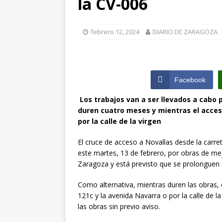
la CV-006
[ julio 31, 2026 
de Santiago de 
febrero 12, 2024
DIARIO DE ZARAGOZA
ZARAGOZA PRO
[ julio 31, 2026 
Facebook
interceptaron 
vehículos
ZA
Los trabajos van a ser llevados a cabo 
duren cuatro meses y mientras el acceso
por la calle de la virgen
El cruce de acceso a Novallas desde la carret
este martes, 13 de febrero, por obras de mej
Zaragoza y está previsto que se prolonguen
Como alternativa, mientras duren las obras, 
121c y la avenida Navarra o por la calle de la
las obras sin previo aviso.