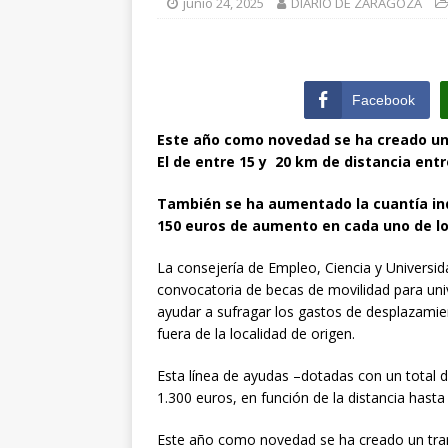
junio 24, 2025
DIARIO DE ZARAGOZA
[ julio 31, 2026 
de Santiago de 
ZARAGOZA PRO
Facebook
[ julio 31, 2026 
Este año como novedad se ha creado un
El de entre 15 y 20 km de distancia entr
interceptaron 
vehículos
ZA
También se ha aumentado la cuantía indi
150 euros de aumento en cada uno de l
La consejería de Empleo, Ciencia y Universi
convocatoria de becas de movilidad para univ
ayudar a sufragar los gastos de desplazami
fuera de la localidad de origen.
Esta línea de ayudas –dotadas con un total de
1.300 euros, en función de la distancia hasta
Este año como novedad se ha creado un tram