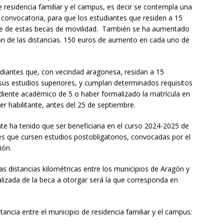
e residencia familiar y el campus, es decir se contempla una
r convocatoria, para que los estudiantes que residen a 15
se de estas becas de movilidad. También se ha aumentado
ción de las distancias. 150 euros de aumento en cada uno de
udiantes que, con vecindad aragonesa, residan a 15
us estudios superiores, y cumplan determinados requisitos
ente académico de 5 o haber formalizado la matrícula en
ter habilitante, antes del 25 de septiembre.
nte ha tenido que ser beneficiaria en el curso 2024-2025 de
es que cursen estudios postobligatorios, convocadas por el
ión.
las distancias kilométricas entre los municipios de Aragón y
ualizada de la beca a otorgar será la que corresponda en
ancia entre el municipio de residencia familiar y el campus: