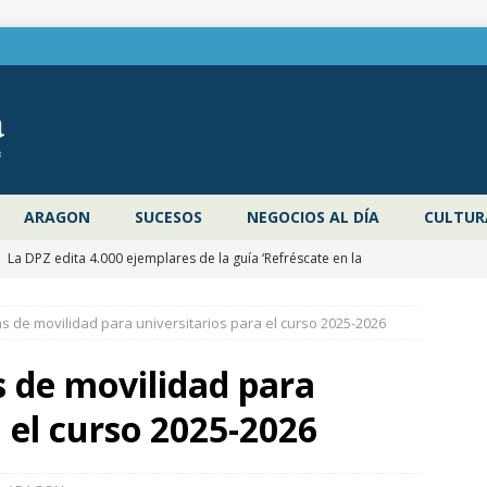
ARAGON
SUCESOS
NEGOCIOS AL DÍA
CULTUR
]
La DPZ edita 4.000 ejemplares de la guía ‘Refréscate en la
ragoza’ para promocionar los espacios naturales y actividades al
 de movilidad para universitarios para el curso 2025-2026
 verano
ZARAGOZA PROVINCIA
]
Pancho Varona abre este sábado el Festival Veruela Verano de
 de movilidad para
de Zaragoza con las entradas agotadas
CULTURA
a el curso 2025-2026
]
Zaragoza congela un año más los impuestos municipales y
C las tasas de residuos y abastecimiento de agua
ZARAGOZA