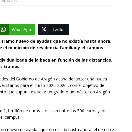
ARAGON
]
La Diputación de Zaragoza finaliza la restauración de la capilla
la catedral de Tarazona tras una inversión de 304.000 euros
VINCIA
WhatsApp
Twitter
]
La Policía Nacional detiene a tres jóvenes a los que
 tramo nuevo de ayudas que no existía hasta ahora.
e el municipio de residencia familiar y el campus
poco después de robar en el interior de más de media docena de
RAGOZA
vidualizada de la beca en función de las distancias.
os tramos.
dades del Gobierno de Aragón acaba de lanzar una nueva
ersitarios para el curso 2025-2026 , con el objetivo de
ento que supone estudiar un grado o un máster en Aragón
 1,1 millón de euros – oscilan entre los 500 euros y los
 el campus.
o nuevo de ayudas que no existía hasta ahora, el de entre